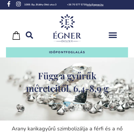
1089. Bp, Bláthy Ottó utca 3
+36 70 577 5730
info@egner.hu
IDŐPONTFOGLALÁS
Függ a gyűrűk
méreteitől, 6,4-8,9 g
Arany karikagyűrű szimbolizálja a férfi és a nő