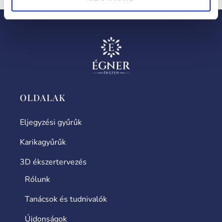
OLDALAK
Eljegyzési gyűrűk
Karikagyűrűk
3D ékszertervezés
Rólunk
Tanácsok és tudnivalók
Újdonságok