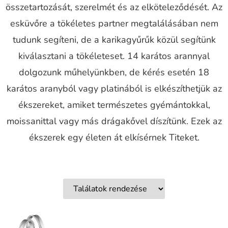
összetartozását, szerelmét és az elköteleződését. Az
esküvőre a tökéletes partner megtalálásában nem
tudunk segíteni, de a karikagyűrűk közül segítünk
kiválasztani a tökéleteset. 14 karátos arannyal
dolgozunk műhelyünkben, de kérés esetén 18
karátos aranyból vagy platinából is elkészíthetjük az
ékszereket, amiket természetes gyémántokkal,
moissanittal vagy más drágakővel díszítünk. Ezek az
ékszerek egy életen át elkísérnek Titeket.