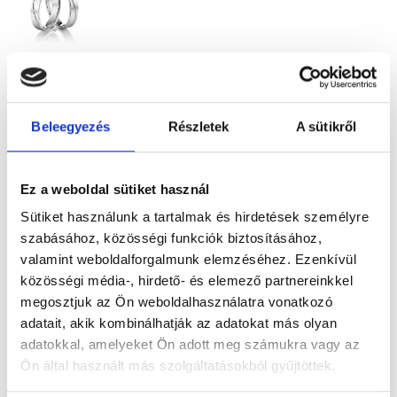
TOKYO
492.900
Ft
-
Beleegyezés
Részletek
A sütikről
tól
Kő nélküli
fehérarany
Ez a weboldal sütiket használ
karikagyűrű
Sütiket használunk a tartalmak és hirdetések személyre
szabásához, közösségi funkciók biztosításához,
pár
valamint weboldalforgalmunk elemzéséhez. Ezenkívül
közösségi média-, hirdető- és elemező partnereinkkel
megosztjuk az Ön weboldalhasználatra vonatkozó
adatait, akik kombinálhatják az adatokat más olyan
adatokkal, amelyeket Ön adott meg számukra vagy az
Ön által használt más szolgáltatásokból gyűjtöttek.