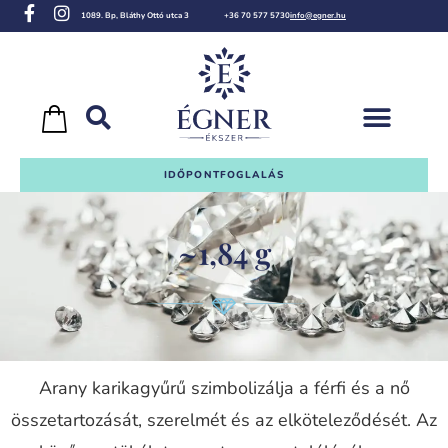
1089. Bp, Bláthy Ottó utca 3
+36 70 577 5730
info@egner.hu
IDŐPONTFOGLALÁS
~1,84 g
Arany karikagyűrű szimbolizálja a férfi és a nő
összetartozását, szerelmét és az elköteleződését. Az