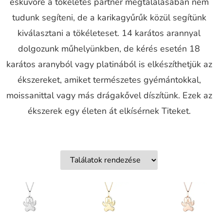
esküvőre a tökéletes partner megtalálásában nem
tudunk segíteni, de a karikagyűrűk közül segítünk
kiválasztani a tökéleteset. 14 karátos arannyal
dolgozunk műhelyünkben, de kérés esetén 18
karátos aranyból vagy platinából is elkészíthetjük az
ékszereket, amiket természetes gyémántokkal,
moissanittal vagy más drágakővel díszítünk. Ezek az
ékszerek egy életen át elkísérnek Titeket.