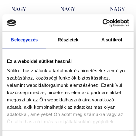
NAGY
NAGY
NAGY
KUTYA
KUTYA
KUTYA
TAPPANCS
TAPPANCS
TAPPANCS
203.200
Ft
203.200
Ft
203.200
Ft
Beleegyezés
Részletek
A sütikről
Fehérarany
Sárga arany
Rose gold
nagy
nagy
nagy
Ez a weboldal sütiket használ
tappancs
tappancs
tappancs
Sütiket használunk a tartalmak és hirdetések személyre
medál
medál
medál
szabásához, közösségi funkciók biztosításához,
valamint weboldalforgalmunk elemzéséhez. Ezenkívül
közösségi média-, hirdető- és elemező partnereinkkel
megosztjuk az Ön weboldalhasználatra vonatkozó
adatait, akik kombinálhatják az adatokat más olyan
adatokkal, amelyeket Ön adott meg számukra vagy az
Ön által használt más szolgáltatásokból gyűjtöttek.