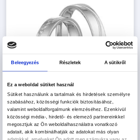
Beleegyezés
Részletek
A sütikről
Ez a weboldal sütiket használ
Sütiket használunk a tartalmak és hirdetések személyre
szabásához, közösségi funkciók biztosításához,
valamint weboldalforgalmunk elemzéséhez. Ezenkívül
közösségi média-, hirdető- és elemező partnereinkkel
TOKYO
megosztjuk az Ön weboldalhasználatra vonatkozó
adatait, akik kombinálhatják az adatokat más olyan
616.200
Ft
-tól
adatokkal, amelyeket Ön adott meg számukra vagy az