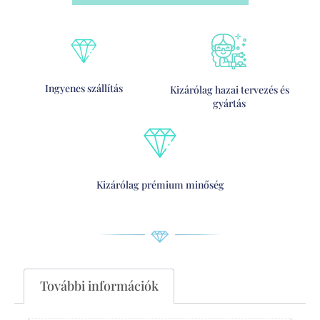
Ingyenes szállítás
Kizárólag hazai tervezés és
gyártás
Kizárólag prémium minőség
További információk