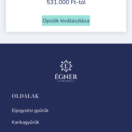
531.000
Ft
-tól
Opciók kiválasztása
OLDALAK
Eljegyzési gyűrűk
Karikagyűrűk