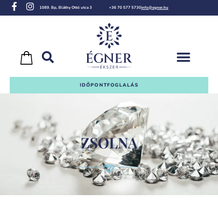
1089. Bp, Bláthy Ottó utca 3
+36 70 577 5730
info@egner.hu
IDŐPONTFOGLALÁS
ZSOLNA