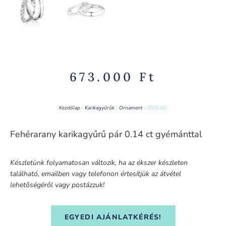
673.000
Ft
Kezdőlap
/
Karikagyűrűk
/
Ornament
/ ZSOLNA
Fehérarany karikagyűrű pár 0.14 ct gyémánttal
Készletünk folyamatosan változik, ha az ékszer készleten
található, emailben vagy telefonon értesítjük az átvétel
lehetőségéről vagy postázzuk!
EGYEDI AJÁNLATKÉRÉS!