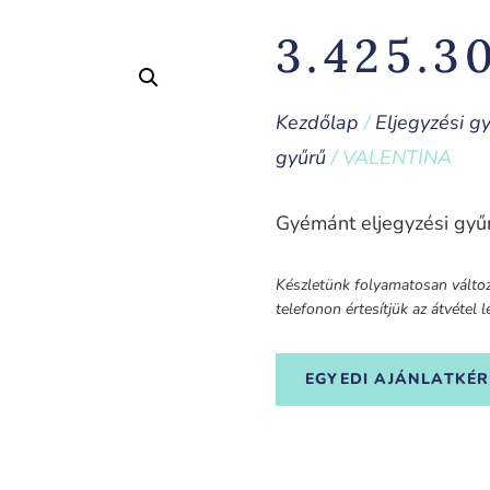
3.425.3
Kezdőlap
/
Eljegyzési g
gyűrű
/ VALENTINA
Gyémánt eljegyzési gyűr
Készletünk folyamatosan változi
telefonon értesítjük az átvétel
EGYEDI AJÁNLATKÉR