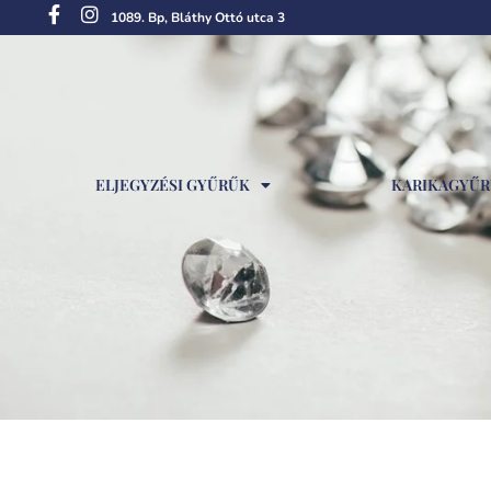
1089. Bp, Bláthy Ottó utca 3
ELJEGYZÉSI GYŰRŰK
KARIKAGYŰ