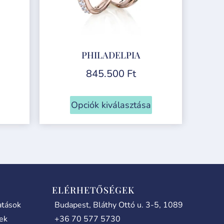
PHILADELPIA
845.500
Ft
Opciók kiválasztása
ELÉRHETŐSÉGEK
atások
Budapest, Bláthy Ottó u. 3-5, 1089
lek
+36 70 577 5730