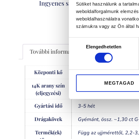
Kizáró
Ingyenes szállítás
Sütiket használunk a tartal
weboldalforgalmunk elemzésé
weboldalhasználatra vonatko
számukra vagy az Ön által ha
Hozzájárulás
Elengedhetetlen
kiválasztása
További információk
Központi kő
1,0 ct (~6,2 mm)
MEGTAGAD
14K arany szín
,
,
fehér
rose gold
sárga
(eljegyzési)
Gyártási idő
3-5 hét
Drágakövek
Gyémánt, össz. ~1,30 ct 
Termék(ek)
Függ az ujjmérettől, 2,2-3