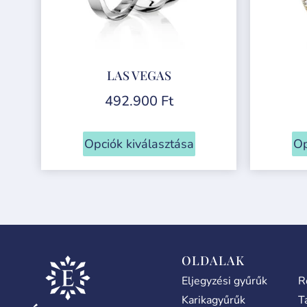
LAS VEGAS
492.900
Ft
Opciók kiválasztása
Op
OLDALAK
Eljegyzési gyűrűk
R
Karikagyűrűk
T