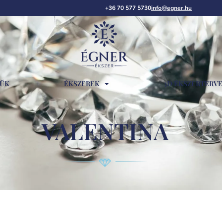
+36 70 577 5730
info@egner.hu
RŰK
ÉKSZEREK
3D ÉKSZERTERV
VALENTINA