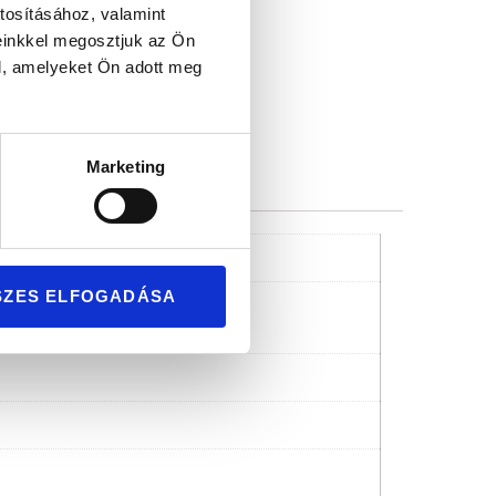
mium minőség
tosításához, valamint
einkkel megosztjuk az Ön
l, amelyeket Ön adott meg
Marketing
SZES ELFOGADÁSA