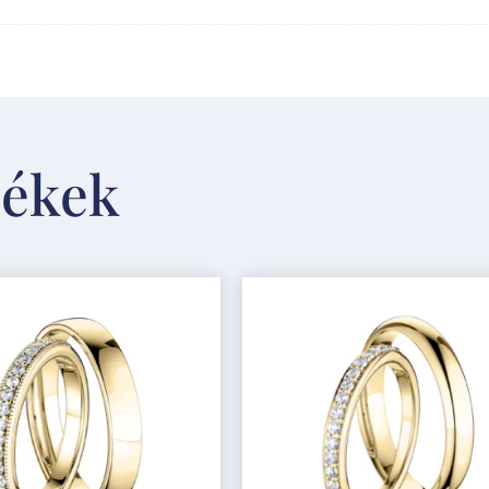
mékek