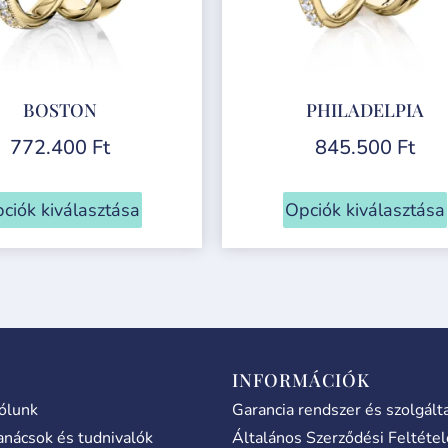
BOSTON
PHILADELPIA
772.400
Ft
845.500
Ft
ciók kiválasztása
Opciók kiválasztása
INFORMÁCIÓK
ólunk
Garancia rendszer és szolgált
anácsok és tudnivalók
Általános Szerződési Feltéte