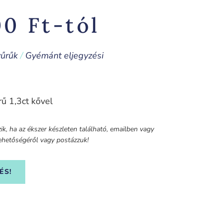
00
Ft
-tól
yűrűk
/
Gyémánt eljegyzési
ű 1,3ct kővel
k, ha az ékszer készleten található, emailben vagy
 lehetőségéről vagy postázzuk!
ÉS!