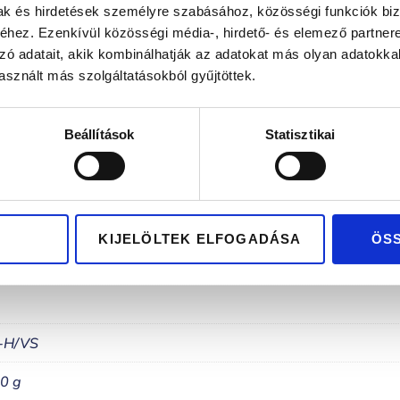
lag hazai tervezés és gyártás
Kizárólag pré
mak és hirdetések személyre szabásához, közösségi funkciók biz
hez. Ezenkívül közösségi média-, hirdető- és elemező partner
zó adatait, akik kombinálhatják az adatokat más olyan adatokka
sznált más szolgáltatásokból gyűjtöttek.
Beállítások
Statisztikai
KIJELÖLTEK ELFOGADÁSA
ÖS
G-H/VS
,0 g