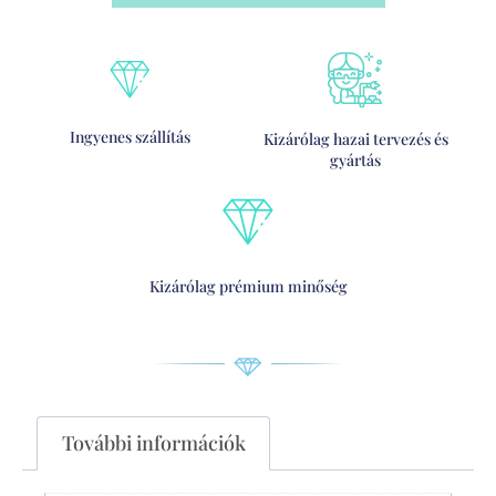
Ingyenes szállítás
Kizárólag hazai tervezés és
gyártás
Kizárólag prémium minőség
További információk