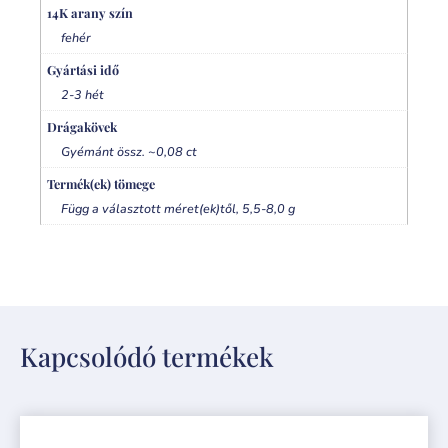
14K arany szín
fehér
Gyártási idő
2-3 hét
Drágakövek
Gyémánt össz. ~0,08 ct
Termék(ek) tömege
Függ a választott méret(ek)től, 5,5-8,0 g
Kapcsolódó termékek