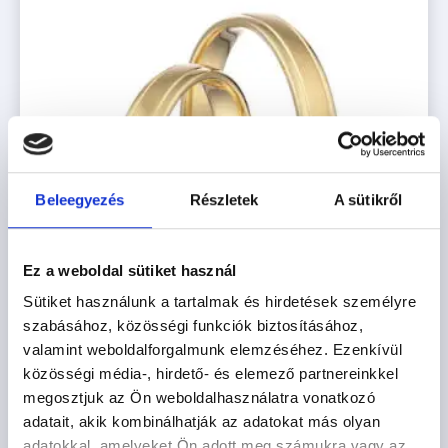
Beleegyezés
Részletek
A sütikről
Ez a weboldal sütiket használ
Sütiket használunk a tartalmak és hirdetések személyre
szabásához, közösségi funkciók biztosításához,
valamint weboldalforgalmunk elemzéséhez. Ezenkívül
közösségi média-, hirdető- és elemező partnereinkkel
POZSONY
megosztjuk az Ön weboldalhasználatra vonatkozó
adatait, akik kombinálhatják az adatokat más olyan
416.700
Ft
-tól
adatokkal, amelyeket Ön adott meg számukra vagy az