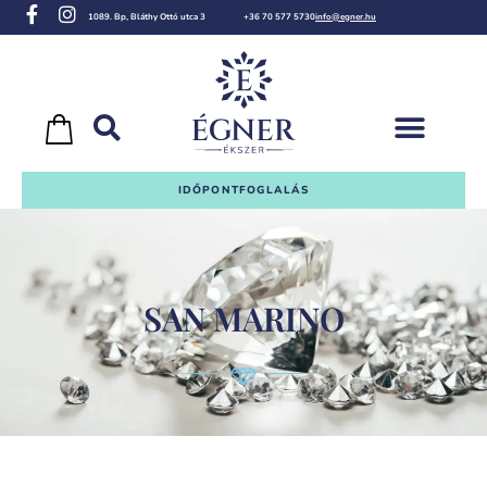
1089. Bp, Bláthy Ottó utca 3
+36 70 577 5730
info@egner.hu
IDŐPONTFOGLALÁS
SAN MARINO