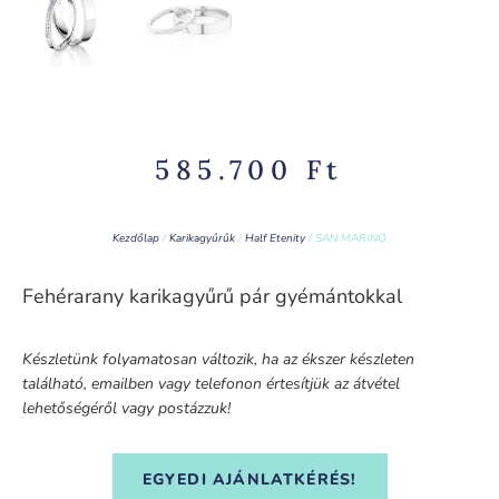
585.700
Ft
Kezdőlap
/
Karikagyűrűk
/
Half Etenity
/ SAN MARINO
Fehérarany karikagyűrű pár gyémántokkal
Készletünk folyamatosan változik, ha az ékszer készleten
található, emailben vagy telefonon értesítjük az átvétel
lehetőségéről vagy postázzuk!
EGYEDI AJÁNLATKÉRÉS!