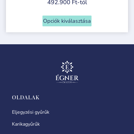
492.900
Ft
-tól
Opciók kiválasztása
OLDALAK
Eljegyzési gyűrűk
Karikagyűrűk