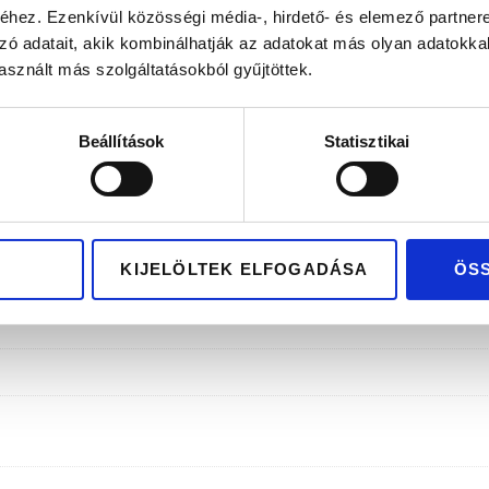
lag hazai tervezés és gyártás
Kizárólag pré
hez. Ezenkívül közösségi média-, hirdető- és elemező partner
zó adatait, akik kombinálhatják az adatokat más olyan adatokka
sznált más szolgáltatásokból gyűjtöttek.
Beállítások
Statisztikai
KIJELÖLTEK ELFOGADÁSA
ÖS