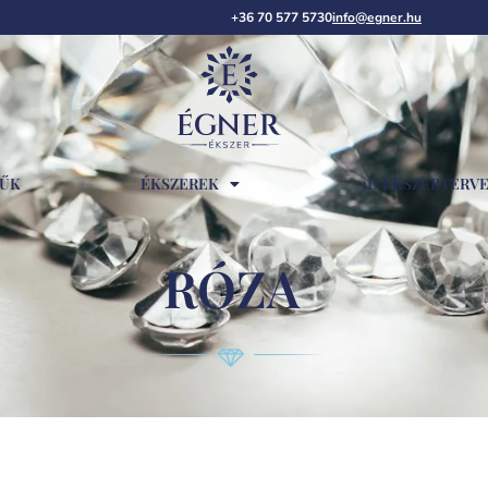
+36 70 577 5730
info@egner.hu
RŰK
ÉKSZEREK
3D ÉKSZERTERV
RÓZA