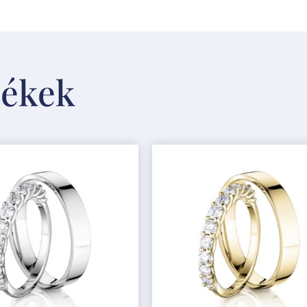
mékek