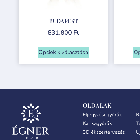
BUDAPEST
831.800
Ft
Opciók kiválasztása
Op
OLDALAK
Eljegyzési gyűrűk
R
Karikagyűrűk
T
3D ékszertervezés
Ú