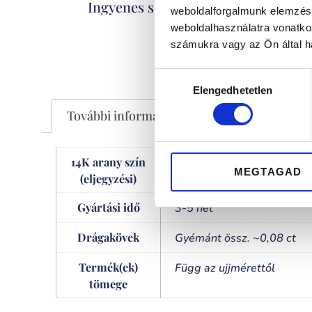
Kizáró
Ingyenes szállítás
weboldalforgalmunk elemzésé
weboldalhasználatra vonatko
számukra vagy az Ön által ha
Hozzájárulás
Elengedhetetlen
kiválasztása
További információk
14K arany szín
rose gold
MEGTAGAD
(eljegyzési)
Gyártási idő
3-5 hét
Drágakövek
Gyémánt össz. ~0,08 ct
Termék(ek)
Függ az ujjmérettől
tömege