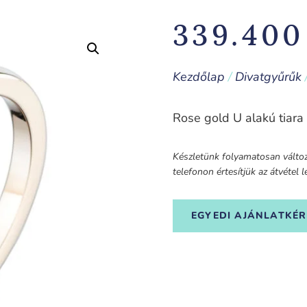
339.40
Kezdőlap
/
Divatgyűrűk
Rose gold U alakú tiar
Készletünk folyamatosan változi
telefonon értesítjük az átvétel
EGYEDI AJÁNLATKÉR