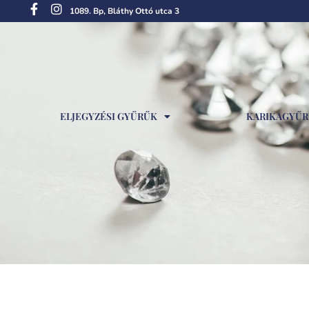
1089. Bp, Bláthy Ottó utca 3
ELJEGYZÉSI GYŰRŰK
KARIKAGYŰ