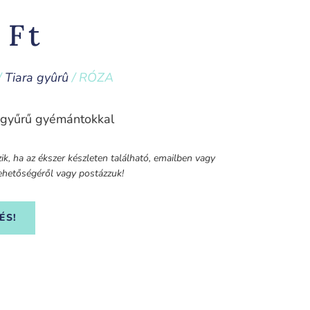
0
Ft
/
Tiara gyûrû
/ RÓZA
a gyűrű gyémántokkal
k, ha az ékszer készleten található, emailben vagy
 lehetőségéről vagy postázzuk!
ÉS!