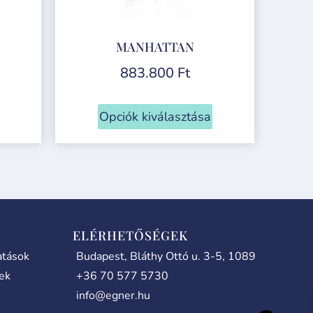
MANHATTAN
883.800
Ft
Opciók kiválasztása
ELÉRHETŐSÉGEK
atások
Budapest, Bláthy Ottó u. 3-5, 1089
lek
+36 70 577 5730
info@egner.hu