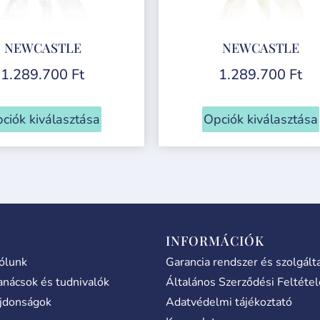
NEWCASTLE
NEWCASTLE
1.289.700
Ft
1.289.700
Ft
ciók kiválasztása
Opciók kiválasztása
INFORMÁCIÓK
ólunk
Garancia rendszer és szolgált
anácsok és tudnivalók
Általános Szerződési Feltéte
jdonságok
Adatvédelmi tájékoztató