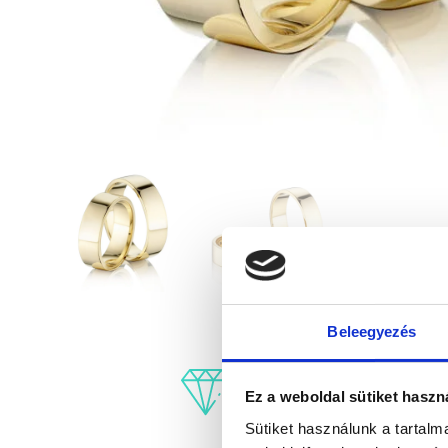
Beleegyezés
Ez a weboldal sütiket haszn
Sütiket használunk a tartal