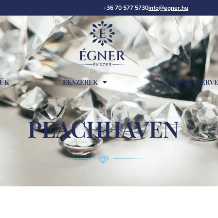
+36 70 577 5730
info@egner.hu
RŰK
ÉKSZEREK
3D ÉKSZERTERV
PEACHHAVEN