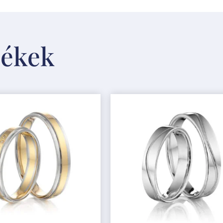
mékek