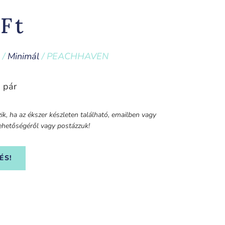
0
Ft
/
Minimál
/ PEACHHAVEN
 pár
k, ha az ékszer készleten található, emailben vagy
 lehetőségéről vagy postázzuk!
ÉS!