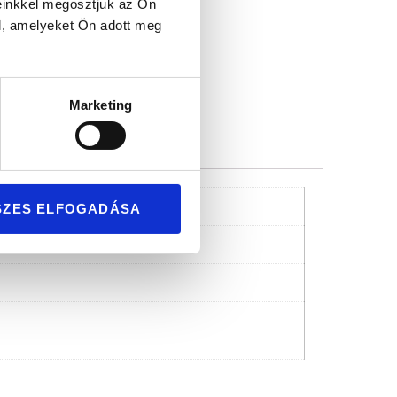
mium minőség
einkkel megosztjuk az Ön
l, amelyeket Ön adott meg
Marketing
SZES ELFOGADÁSA