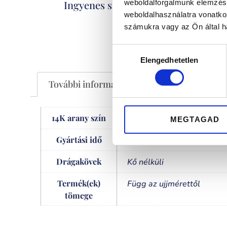
Kizáró
Ingyenes szállítás
weboldalforgalmunk elemzésé
weboldalhasználatra vonatko
számukra vagy az Ön által ha
Hozzájárulás
Elengedhetetlen
kiválasztása
További információk
14K arany szín
sárga
MEGTAGAD
Gyártási idő
2-3 hét
Drágakövek
Kő nélküli
Termék(ek)
Függ az ujjmérettől
tömege