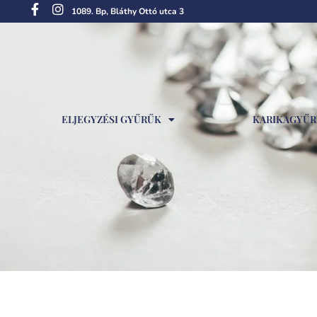
1089. Bp, Bláthy Ottó utca 3
ELJEGYZÉSI GYŰRŰK
KARIKAGYŰ