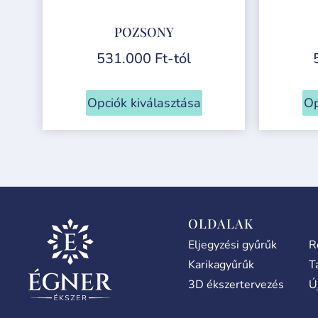
POZSONY
531.000
Ft
-tól
Opciók kiválasztása
Op
OLDALAK
Eljegyzési gyűrűk
R
Karikagyűrűk
T
3D ékszertervezés
Ú