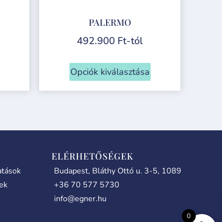
PALERMO
492.900
Ft
-tól
Opciók kiválasztása
ELÉRHETŐSÉGEK
atások
Budapest, Bláthy Ottó u. 3-5, 1089
lek
+36 70 577 5730
info@egner.hu
0