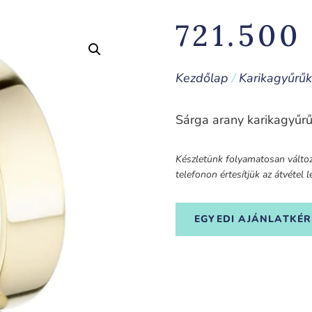
721.50
Kezdőlap
/
Karikagyűrűk
Sárga arany karikagyűrű
Készletünk folyamatosan változi
telefonon értesítjük az átvétel
EGYEDI AJÁNLATKÉR