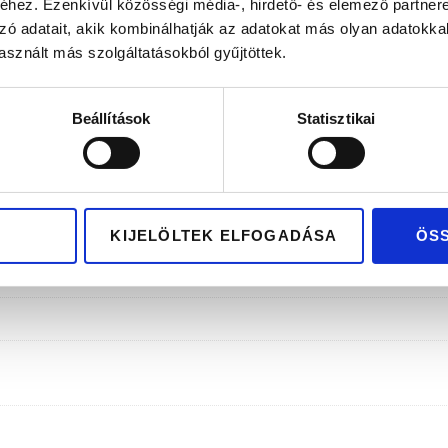
lag hazai tervezés és gyártás
Kizárólag pré
hez. Ezenkívül közösségi média-, hirdető- és elemező partner
zó adatait, akik kombinálhatják az adatokat más olyan adatokka
sznált más szolgáltatásokból gyűjtöttek.
Beállítások
Statisztikai
KIJELÖLTEK ELFOGADÁSA
ÖS