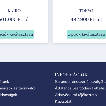
KAIRO
TOKYO
501.000
Ft
-tól
492.900
Ft
-tól
ciók kiválasztása
Opciók kiválasztása
INFORMÁCIÓK
ólunk
Garancia rendszer és szolgált
anácsok és tudnivalók
Általános Szerződési Feltéte
jdonságok
Adatvédelmi tájékoztató
Kapcsolat