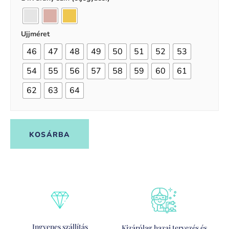
Ujjméret
46
47
48
49
50
51
52
53
54
55
56
57
58
59
60
61
62
63
64
KOSÁRBA
Ingyenes szállítás
Kizárólag hazai tervezés és