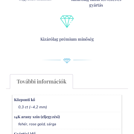
gyártás
Kizárólag prémium minőség
További információk
Központi kő
0,3 ct (~4,2 mm)
14K arany szín (eljegyzési)
,
,
fehér
rose gold
sárga
Gyártási idő