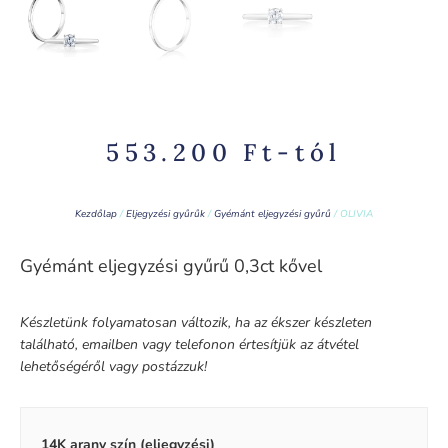
553.200
Ft
-tól
Kezdőlap
/
Eljegyzési gyűrűk
/
Gyémánt eljegyzési gyűrű
/ OLIVIA
Gyémánt eljegyzési gyűrű 0,3ct kővel
Készletünk folyamatosan változik, ha az ékszer készleten
található, emailben vagy telefonon értesítjük az átvétel
lehetőségéről vagy postázzuk!
14K arany szín (eljegyzési)