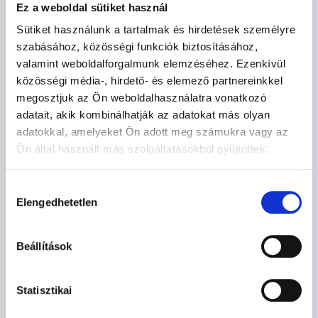
Ez a weboldal sütiket használ
Sütiket használunk a tartalmak és hirdetések személyre
szabásához, közösségi funkciók biztosításához,
valamint weboldalforgalmunk elemzéséhez. Ezenkívül
közösségi média-, hirdető- és elemező partnereinkkel
megosztjuk az Ön weboldalhasználatra vonatkozó
adatait, akik kombinálhatják az adatokat más olyan
adatokkal, amelyeket Ön adott meg számukra vagy az
Ön által használt más szolgáltatásokból gyűjtöttek.
Hozzájárulás
Elengedhetetlen
kiválasztása
MADRID
Beállítások
602.700
Ft
-tól
Statisztikai
Opciók kiválasztása