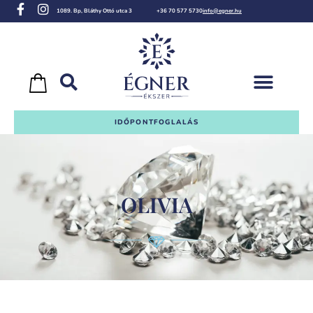
1089. Bp, Bláthy Ottó utca 3
+36 70 577 5730
info@egner.hu
IDŐPONTFOGLALÁS
OLIVIA