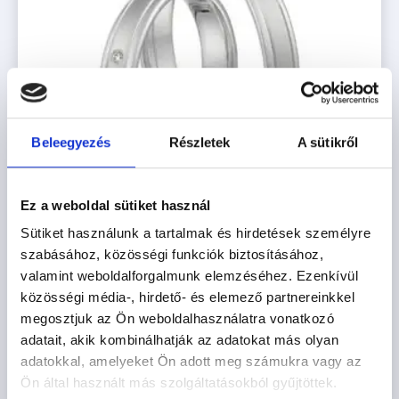
Beleegyezés
Részletek
A sütikről
Ez a weboldal sütiket használ
Sütiket használunk a tartalmak és hirdetések személyre
szabásához, közösségi funkciók biztosításához,
valamint weboldalforgalmunk elemzéséhez. Ezenkívül
POZSONY
közösségi média-, hirdető- és elemező partnereinkkel
542.200
Ft
-tól
megosztjuk az Ön weboldalhasználatra vonatkozó
adatait, akik kombinálhatják az adatokat más olyan
adatokkal, amelyeket Ön adott meg számukra vagy az
Opciók kiválasztása
Ön által használt más szolgáltatásokból gyűjtöttek.