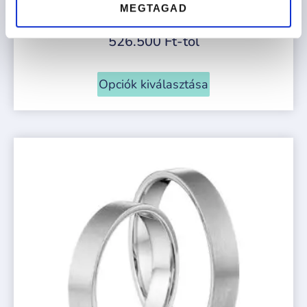
MEGTAGAD
BARCELONA
526.500
Ft
-tól
Opciók kiválasztása