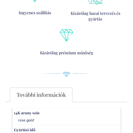
Ingyenes szállítás
Kizárólag hazai tervezés és
gyártás
Kizárólag prémium minőség
További információk
14K arany szín
rose gold
Gyártási idő