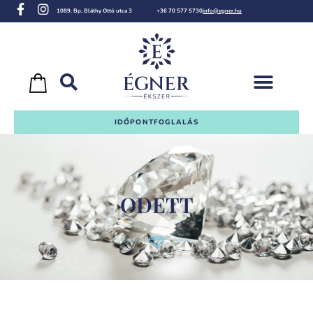
1089. Bp, Bláthy Ottó utca 3
+36 70 577 5730
info@egner.hu
IDŐPONTFOGLALÁS
ODETT