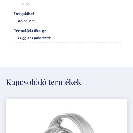
3-5 hét
Drágakövek
Kő nélküli
Termék(ek) tömege
Függ az ujjmérettől
Kapcsolódó termékek