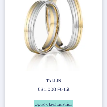
TALLIN
531.000
Ft
-tól
Opciók kiválasztása