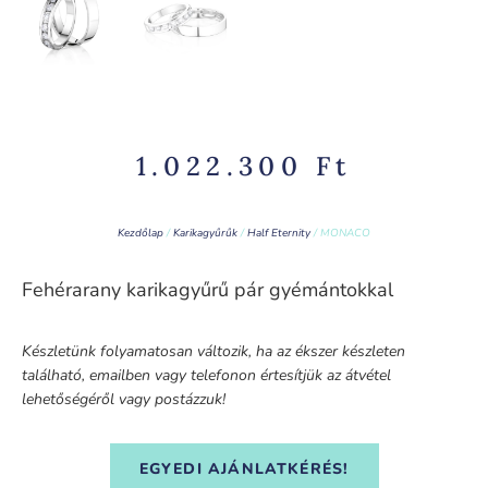
1.022.300
Ft
Kezdőlap
/
Karikagyűrűk
/
Half Eternity
/ MONACO
Fehérarany karikagyűrű pár gyémántokkal
Készletünk folyamatosan változik, ha az ékszer készleten
található, emailben vagy telefonon értesítjük az átvétel
lehetőségéről vagy postázzuk!
EGYEDI AJÁNLATKÉRÉS!