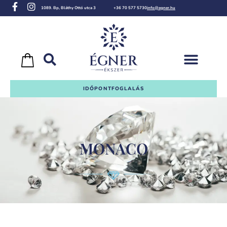
1089. Bp, Bláthy Ottó utca 3
+36 70 577 5730
info@egner.hu
IDŐPONTFOGLALÁS
MONACO