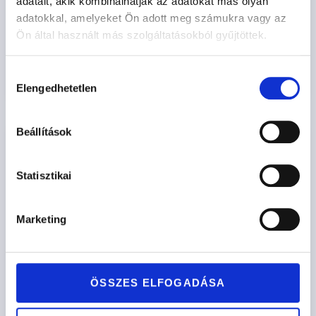
POZSONY
adatait, akik kombinálhatják az adatokat más olyan
adatokkal, amelyeket Ön adott meg számukra vagy az
427.900
Ft
-tól
Ön által használt más szolgáltatásokból gyűjtöttek.
Opciók kiválasztása
Hozzájárulás
Elengedhetetlen
kiválasztása
Beállítások
Statisztikai
Marketing
ÖSSZES ELFOGADÁSA