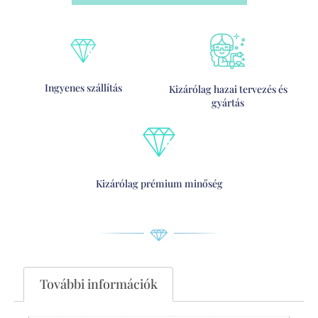
Ingyenes szállítás
Kizárólag hazai tervezés és
gyártás
Kizárólag prémium minőség
További információk