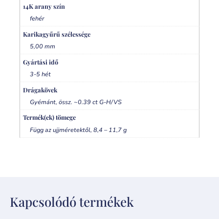
14K arany szín
fehér
Karikagyűrű szélessége
5,00 mm
Gyártási idő
3-5 hét
Drágakövek
Gyémánt, össz. ~0.39 ct G-H/VS
Termék(ek) tömege
Függ az ujjméretektől, 8,4 – 11,7 g
Kapcsolódó termékek