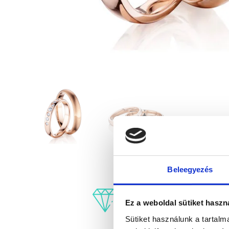
Beleegyezés
Ez a weboldal sütiket haszn
Sütiket használunk a tartal