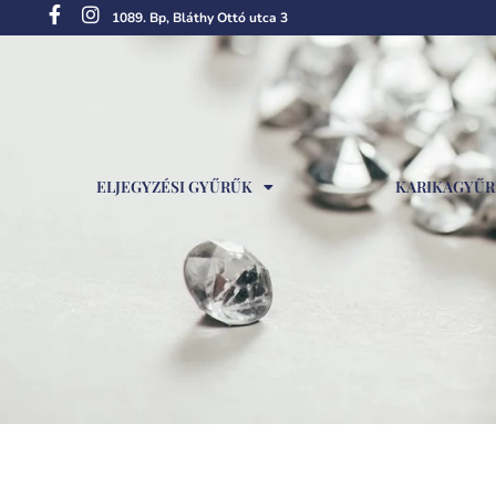
1089. Bp, Bláthy Ottó utca 3
ELJEGYZÉSI GYŰRŰK
KARIKAGYŰ