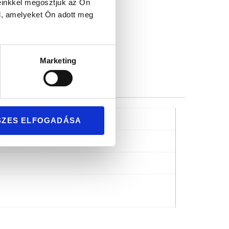
mium minőség
einkkel megosztjuk az Ön
l, amelyeket Ön adott meg
Marketing
SZES ELFOGADÁSA