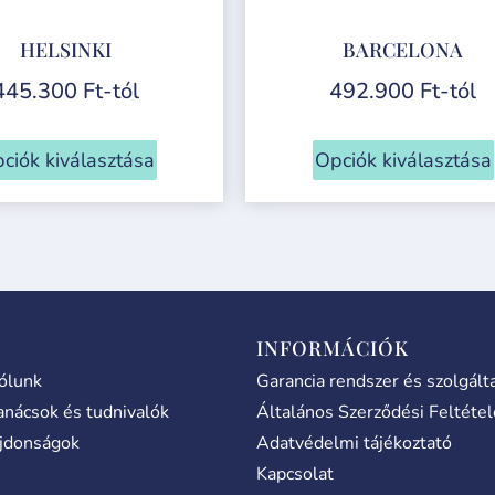
HELSINKI
BARCELONA
445.300
Ft
-tól
492.900
Ft
-tól
ciók kiválasztása
Opciók kiválasztása
INFORMÁCIÓK
ólunk
Garancia rendszer és szolgált
anácsok és tudnivalók
Általános Szerződési Feltéte
jdonságok
Adatvédelmi tájékoztató
Kapcsolat