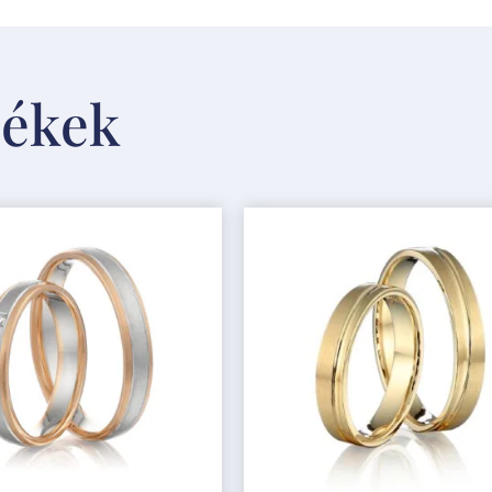
mékek