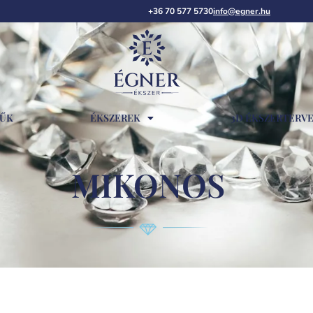
+36 70 577 5730
info@egner.hu
RŰK
ÉKSZEREK
3D ÉKSZERTERV
MIKONOS