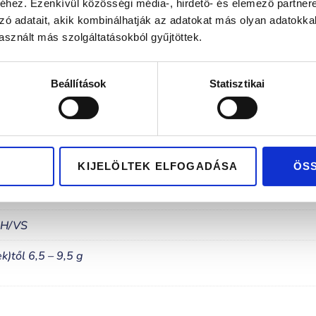
lag hazai tervezés és gyártás
Kizárólag pré
hez. Ezenkívül közösségi média-, hirdető- és elemező partner
zó adatait, akik kombinálhatják az adatokat más olyan adatokka
sznált más szolgáltatásokból gyűjtöttek.
Beállítások
Statisztikai
KIJELÖLTEK ELFOGADÁSA
ÖS
-H/VS
k)től 6,5 – 9,5 g