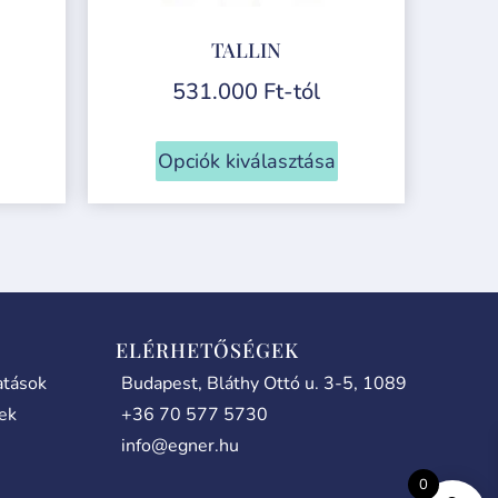
TALLIN
531.000
Ft
-tól
Opciók kiválasztása
ELÉRHETŐSÉGEK
atások
Budapest, Bláthy Ottó u. 3-5, 1089
lek
+36 70 577 5730
info@egner.hu
0