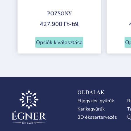
POZSONY
427.900
Ft
-tól
Opciók kiválasztása
Op
OLDALAK
Eljegyzési gyűrűk
R
Karikagyűrűk
T
3D ékszertervezés
Ú