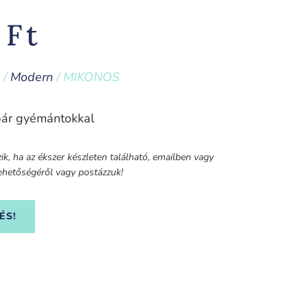
0
Ft
/
Modern
/ MIKONOS
pár gyémántokkal
k, ha az ékszer készleten található, emailben vagy
 lehetőségéről vagy postázzuk!
ÉS!