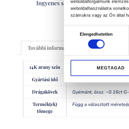
Kizáró
Ingyenes szállítás
weboldalforgalmunk elemzésé
weboldalhasználatra vonatko
számukra vagy az Ön által ha
Hozzájárulás
Elengedhetetlen
kiválasztása
További információk
14K arany szín
rose gold
MEGTAGAD
Gyártási idő
3-5 hét
Drágakövek
Gyémánt, össz. ~0.16ct G
Termék(ek)
Függ a választott mérete(e
tömege