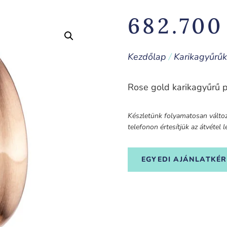
682.70
Kezdőlap
/
Karikagyűrűk
Rose gold karikagyűrű 
Készletünk folyamatosan változi
telefonon értesítjük az átvétel
EGYEDI AJÁNLATKÉR