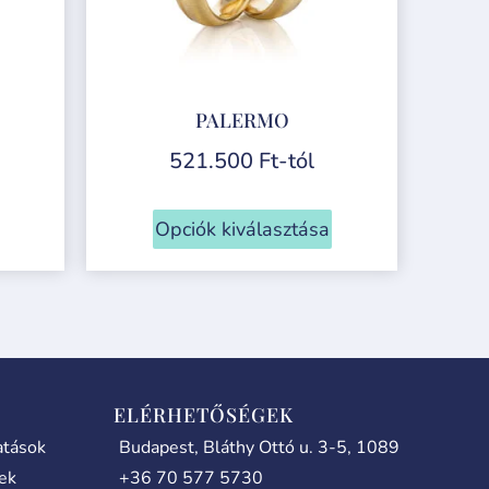
PALERMO
521.500
Ft
-tól
Opciók kiválasztása
ELÉRHETŐSÉGEK
atások
Budapest, Bláthy Ottó u. 3-5, 1089
lek
+36 70 577 5730