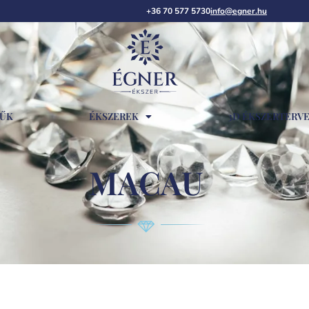
+36 70 577 5730
info@egner.hu
RŰK
ÉKSZEREK
3D ÉKSZERTERV
MACAU