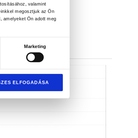
mium minőség
tosításához, valamint
einkkel megosztjuk az Ön
l, amelyeket Ön adott meg
Marketing
SZES ELFOGADÁSA