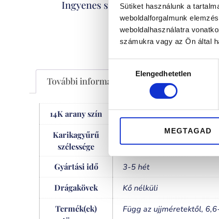
Kizáró
Ingyenes szállítás
Sütiket használunk a tartal
weboldalforgalmunk elemzésé
weboldalhasználatra vonatko
számukra vagy az Ön által ha
Hozzájárulás
Elengedhetetlen
kiválasztása
További információk
14K arany szín
rose gold
MEGTAGAD
Karikagyűrű
4,20 mm
szélessége
Gyártási idő
3-5 hét
Drágakövek
Kő nélküli
Termék(ek)
Függ az ujjméretektől, 6,6