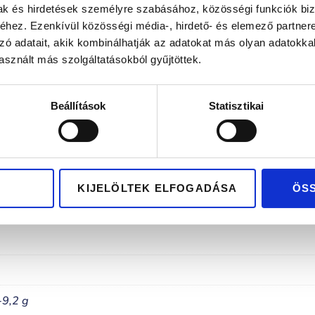
lag hazai tervezés és gyártás
Kizárólag pré
mak és hirdetések személyre szabásához, közösségi funkciók biz
hez. Ezenkívül közösségi média-, hirdető- és elemező partner
zó adatait, akik kombinálhatják az adatokat más olyan adatokka
sznált más szolgáltatásokból gyűjtöttek.
Beállítások
Statisztikai
KIJELÖLTEK ELFOGADÁSA
ÖS
-9,2 g