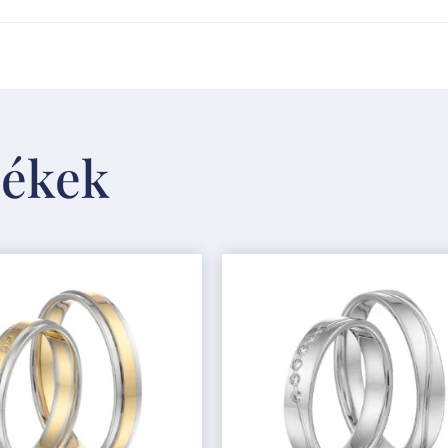
mékek