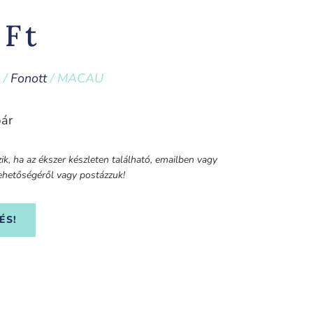
0
Ft
/
Fonott
/ MACAU
pár
k, ha az ékszer készleten található, emailben vagy
 lehetőségéről vagy postázzuk!
ÉS!