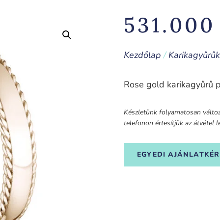
531.00
Kezdőlap
/
Karikagyűrűk
Rose gold karikagyűrű 
Készletünk folyamatosan változi
telefonon értesítjük az átvétel
EGYEDI AJÁNLATKÉR