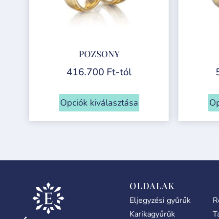
POZSONY
416.700
Ft
-tól
Opciók kiválasztása
Op
OLDALAK
Eljegyzési gyűrűk
R
Karikagyűrűk
T