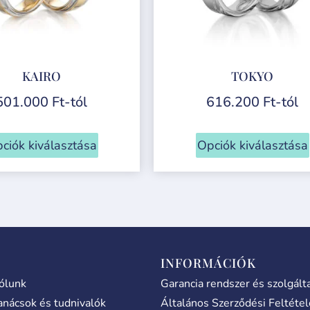
KAIRO
TOKYO
501.000
Ft
-tól
616.200
Ft
-tól
ciók kiválasztása
Opciók kiválasztása
INFORMÁCIÓK
ólunk
Garancia rendszer és szolgált
anácsok és tudnivalók
Általános Szerződési Feltéte