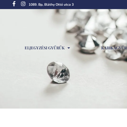
1089. Bp, Bláthy Ottó utca 3
ELJEGYZÉSI GYŰRŰK
KARIKAGYŰ