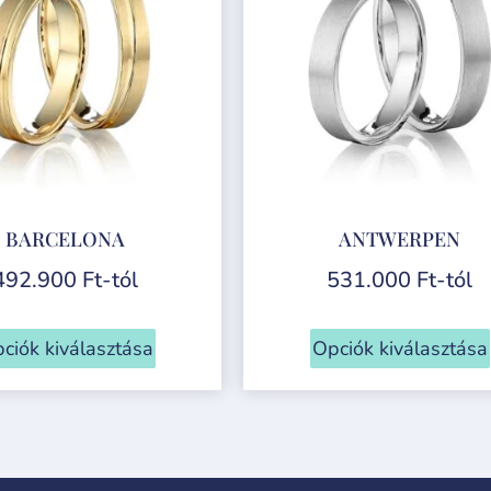
BARCELONA
ANTWERPEN
492.900
Ft
-tól
531.000
Ft
-tól
ciók kiválasztása
Opciók kiválasztása