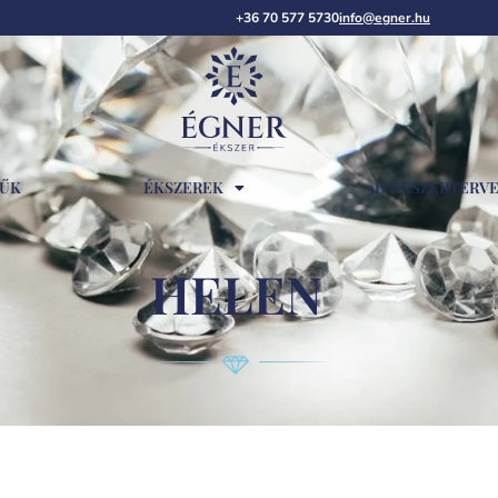
+36 70 577 5730
info@egner.hu
RŰK
ÉKSZEREK
3D ÉKSZERTERV
HELEN