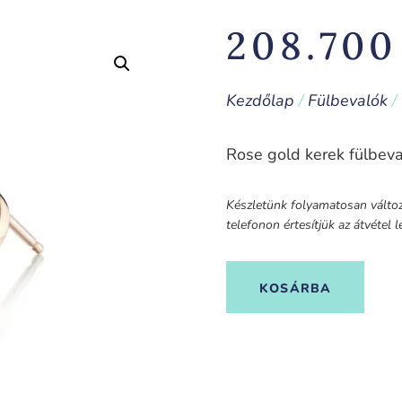
208.70
Kezdőlap
/
Fülbevalók
/
Rose gold kerek fülbev
Készletünk folyamatosan változi
telefonon értesítjük az átvétel
KOSÁRBA