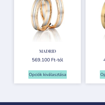
MADRID
569.100
Ft
-tól
Opciók kiválasztása
Op