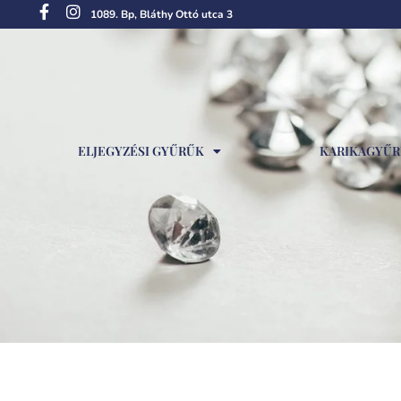
1089. Bp, Bláthy Ottó utca 3
ELJEGYZÉSI GYŰRŰK
KARIKAGYŰ