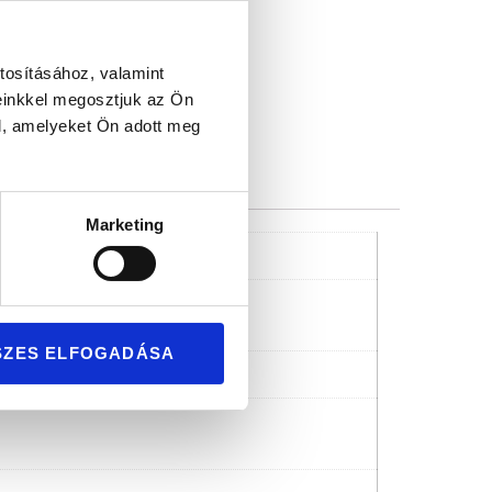
mium minőség
tosításához, valamint
einkkel megosztjuk az Ön
l, amelyeket Ön adott meg
Marketing
SZES ELFOGADÁSA