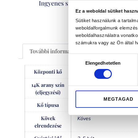
Kizáró
Ingyenes szállítás
Ez a weboldal sütiket haszn
Sütiket használunk a tartal
weboldalforgalmunk elemzésé
weboldalhasználatra vonatko
számukra vagy az Ön által ha
További információk
Hozzájárulás
Elengedhetetlen
kiválasztása
Központi kő
1,80 mm
14K arany szín
rose gold
(eljegyzési)
MEGTAGAD
Kő típusa
gyémánt
Kövek
Köves
elrendezése
Gyártási idő