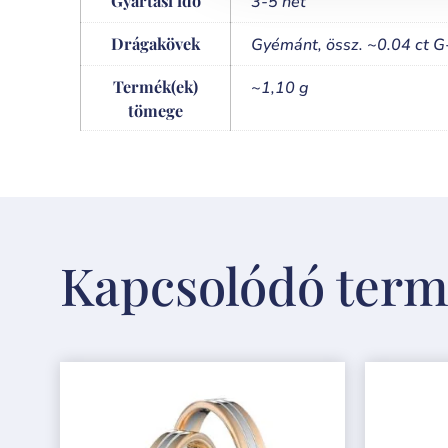
3-5 hét
Drágakövek
Gyémánt, össz. ~0.04 ct 
Termék(ek)
~1,10 g
tömege
Kapcsolódó ter