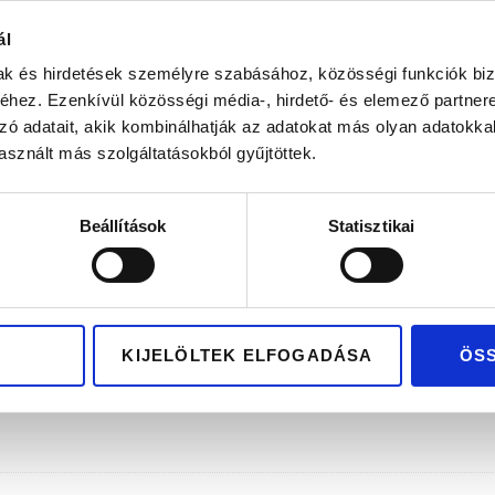
lag hazai tervezés és gyártás
Kizárólag pré
ál
mak és hirdetések személyre szabásához, közösségi funkciók biz
hez. Ezenkívül közösségi média-, hirdető- és elemező partner
zó adatait, akik kombinálhatják az adatokat más olyan adatokka
sznált más szolgáltatásokból gyűjtöttek.
Beállítások
Statisztikai
KIJELÖLTEK ELFOGADÁSA
ÖS