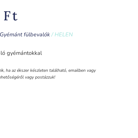
0
Ft
Gyémánt fülbevalók
/ HELEN
aló gyémántokkal
k, ha az ékszer készleten található, emailben vagy
 lehetőségéről vagy postázzuk!