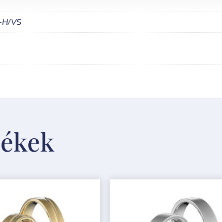
G-H/VS
mékek