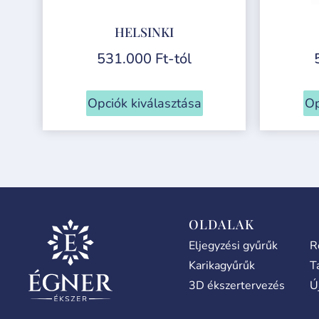
HELSINKI
531.000
Ft
-tól
Opciók kiválasztása
Op
OLDALAK
Eljegyzési gyűrűk
R
Karikagyűrűk
T
3D ékszertervezés
Ú