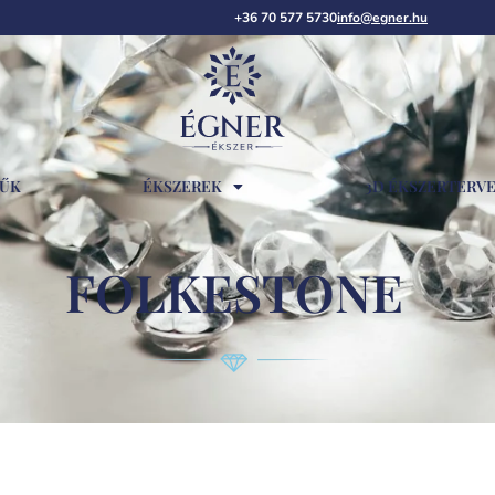
+36 70 577 5730
info@egner.hu
RŰK
ÉKSZEREK
3D ÉKSZERTERV
FOLKESTONE