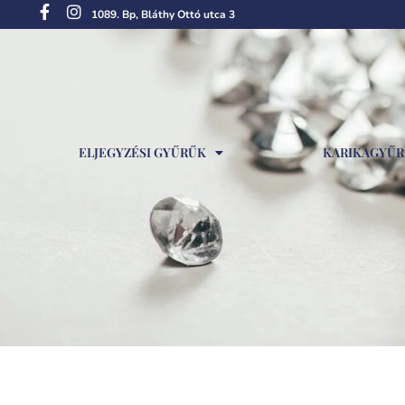
1089. Bp, Bláthy Ottó utca 3
ELJEGYZÉSI GYŰRŰK
KARIKAGYŰ