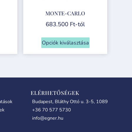
MONTE-CARLO
683.500
Ft
-tól
Opciók kiválasztása
ELÉRHETŐSÉGEK
atások
Budapest, Bláthy Ottó u. 3-5, 1089
lek
+36 70 577 5730
info@egner.hu
0