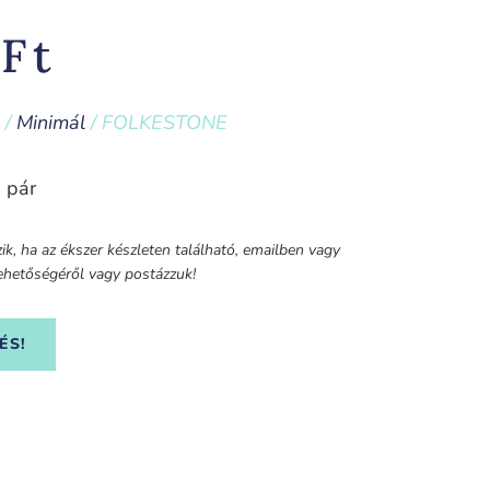
0
Ft
/
Minimál
/ FOLKESTONE
 pár
k, ha az ékszer készleten található, emailben vagy
 lehetőségéről vagy postázzuk!
ÉS!