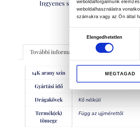
Kizáró
Ingyenes szállítás
weboldalforgalmunk elemzésé
weboldalhasználatra vonatko
számukra vagy az Ön által ha
Hozzájárulás
Elengedhetetlen
kiválasztása
További információk
14K arany szín
sárga
MEGTAGAD
Gyártási idő
3-5 hét
Drágakövek
Kő nélküli
Termék(ek)
Függ az ujjmérettől
tömege