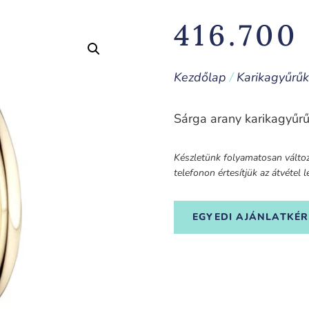
416.70
Kezdőlap
/
Karikagyűrűk
Sárga arany karikagyűrű
Készletünk folyamatosan változi
telefonon értesítjük az átvétel
EGYEDI AJÁNLATKÉR