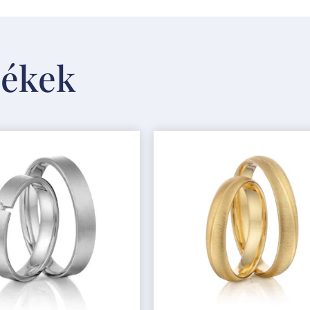
mékek