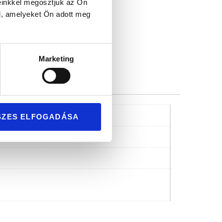
mium minőség
einkkel megosztjuk az Ön
l, amelyeket Ön adott meg
Marketing
SZES ELFOGADÁSA