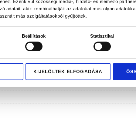
lag hazai tervezés és gyártás
Kizárólag pré
hez. Ezenkívül közösségi média-, hirdető- és elemező partner
zó adatait, akik kombinálhatják az adatokat más olyan adatokka
sznált más szolgáltatásokból gyűjtöttek.
Beállítások
Statisztikai
KIJELÖLTEK ELFOGADÁSA
ÖS