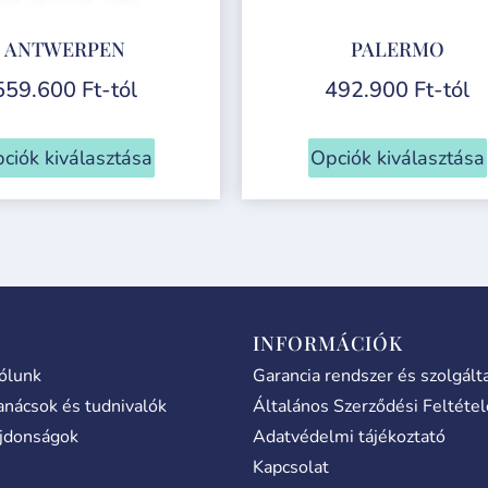
ANTWERPEN
PALERMO
559.600
Ft
-tól
492.900
Ft
-tól
ciók kiválasztása
Opciók kiválasztása
INFORMÁCIÓK
ólunk
Garancia rendszer és szolgált
anácsok és tudnivalók
Általános Szerződési Feltéte
jdonságok
Adatvédelmi tájékoztató
Kapcsolat