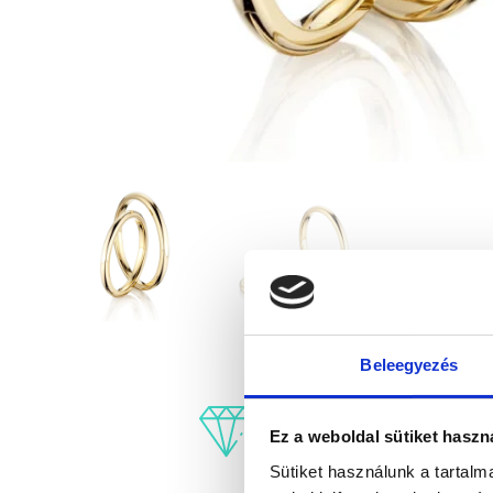
Beleegyezés
Ez a weboldal sütiket haszn
Sütiket használunk a tartal