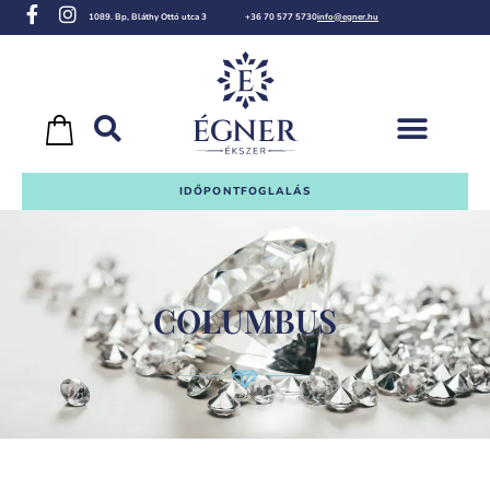
1089. Bp, Bláthy Ottó utca 3
+36 70 577 5730
info@egner.hu
IDŐPONTFOGLALÁS
COLUMBUS