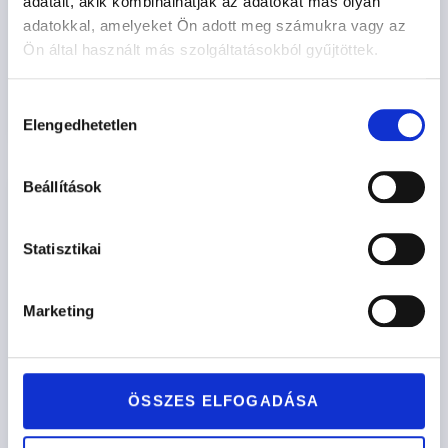
ANTWERPEN
adatait, akik kombinálhatják az adatokat más olyan
adatokkal, amelyeket Ön adott meg számukra vagy az
559.600
Ft
-tól
Ön által használt más szolgáltatásokból gyűjtöttek.
Opciók kiválasztása
Hozzájárulás
Elengedhetetlen
kiválasztása
Beállítások
Statisztikai
Marketing
ÖSSZES ELFOGADÁSA