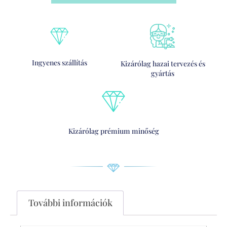
Ingyenes szállítás
Kizárólag hazai tervezés és
gyártás
Kizárólag prémium minőség
További információk