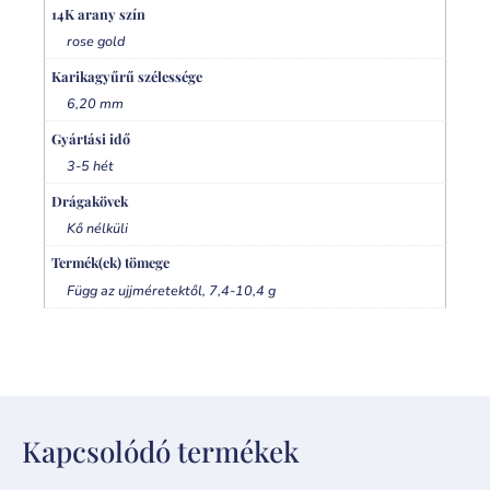
14K arany szín
rose gold
Karikagyűrű szélessége
6,20 mm
Gyártási idő
3-5 hét
Drágakövek
Kő nélküli
Termék(ek) tömege
Függ az ujjméretektől, 7,4-10,4 g
Kapcsolódó termékek