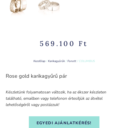
569.100
Ft
Kezdőlap
/
Karikagyűrűk
/
Fonott
/ COLUMBUS
Rose gold karikagyűrű pár
Készletünk folyamatosan változik, ha az ékszer készleten
található, emailben vagy telefonon értesítjük az átvétel
lehetőségéről vagy postázzuk!
EGYEDI AJÁNLATKÉRÉS!