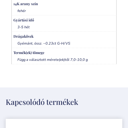
14K arany szín
fehér
Gyártási idő
3-5 hét
Drágakövek
Gyémánt, össz. ~0.23ct G-H/VS
Termék(ek) tömege
Függ a választott mérete(ek)től 7,0-10,0 g
Kapcsolódó termékek