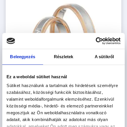
Beleegyezés
Részletek
A sütikről
Ez a weboldal sütiket használ
Sütiket használunk a tartalmak és hirdetések személyre
szabásához, közösségi funkciók biztosításához,
valamint weboldalforgalmunk elemzéséhez. Ezenkívül
közösségi média-, hirdető- és elemező partnereinkkel
HELSINKI
megosztjuk az Ön weboldalhasználatra vonatkozó
adatait, akik kombinálhatják az adatokat más olyan
445.300
Ft
-tól
adatokkal, amelyeket Ön adott meg számukra vagy az