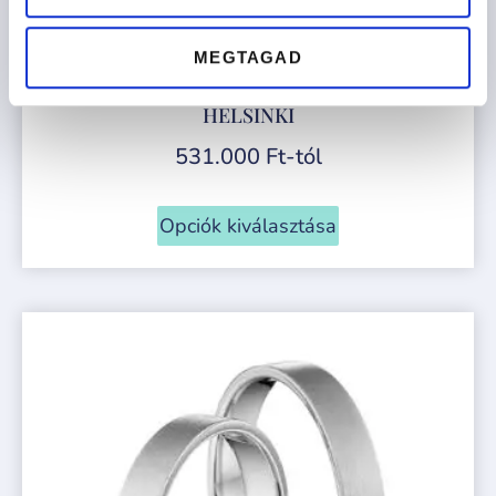
MEGTAGAD
HELSINKI
531.000
Ft
-tól
Opciók kiválasztása