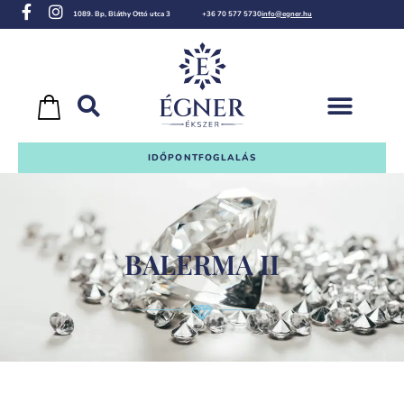
1089. Bp, Bláthy Ottó utca 3
+36 70 577 5730
info@egner.hu
IDŐPONTFOGLALÁS
BALERMA II