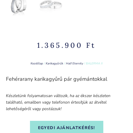
1.365.900
Ft
Kezdőlap
/
Karikagyűrűk
/
Half Eternity
/ BALERMA II
Fehérarany karikagyűrű pár gyémántokkal
Készletünk folyamatosan változik, ha az ékszer készleten
található, emailben vagy telefonon értesítjük az átvétel
lehetőségéről vagy postázzuk!
EGYEDI AJÁNLATKÉRÉS!