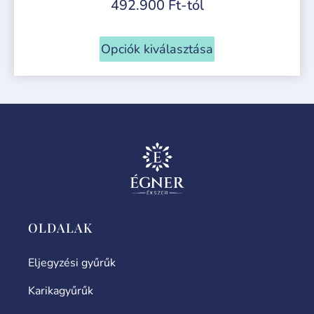
492.900
Ft
-tól
Opciók kiválasztása
OLDALAK
Eljegyzési gyűrűk
Karikagyűrűk