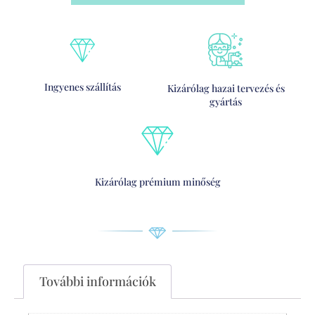
Ingyenes szállítás
Kizárólag hazai tervezés és
gyártás
Kizárólag prémium minőség
További információk