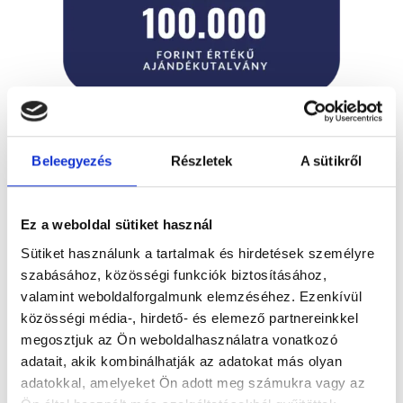
Beleegyezés
Részletek
A sütikről
Örömmel tájékoztatunk, hogy mostantól kétféle
értékben – 50.000 forint és 100.000 forint –
Ez a weboldal sütiket használ
vásárolhatsz ajándékutalványt az Égner Ékszertől.
Sütiket használunk a tartalmak és hirdetések személyre
Elegáns, bankkártya méretű plasztik
szabásához, közösségi funkciók biztosításához,
ajándékutalványunk kiváló meglepetés lehet
valamint weboldalforgalmunk elemzéséhez. Ezenkívül
párodnak, családtagjaidnak, barátaidnak. Az Égner
közösségi média-, hirdető- és elemező partnereinkkel
megosztjuk az Ön weboldalhasználatra vonatkozó
Ékszer ajándékutalvány kiváló meglepetés lehet az
adatait, akik kombinálhatják az adatokat más olyan
alábbi alkalmakra: valentin napra születésnapra /
adatokkal, amelyeket Ön adott meg számukra vagy az
névnapra ballagásra eljegyzési- vagy