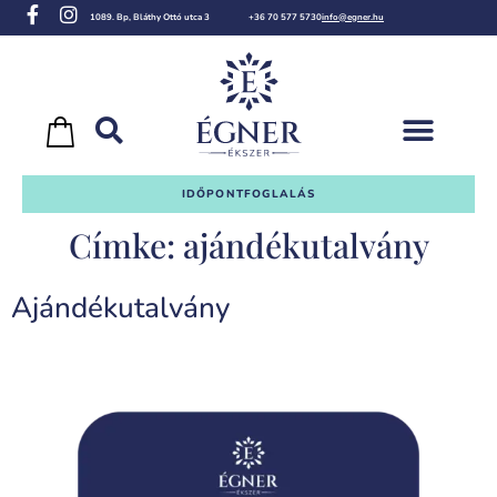
1089. Bp, Bláthy Ottó utca 3
+36 70 577 5730
info@egner.hu
IDŐPONTFOGLALÁS
Címke:
ajándékutalvány
Ajándékutalvány