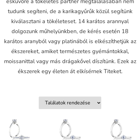
esküvőre a tökéletes partner megtalálásában nem
tudunk segíteni, de a karikagyűrűk közül segítünk
kiválasztani a tökéleteset. 14 karátos arannyal
dolgozunk műhelyünkben, de kérés esetén 18
karátos aranyból vagy platinából is elkészíthetjük az
ékszereket, amiket természetes gyémántokkal,
moissanittal vagy más drágakővel díszítünk. Ezek az
ékszerek egy életen át elkísérnek Titeket.