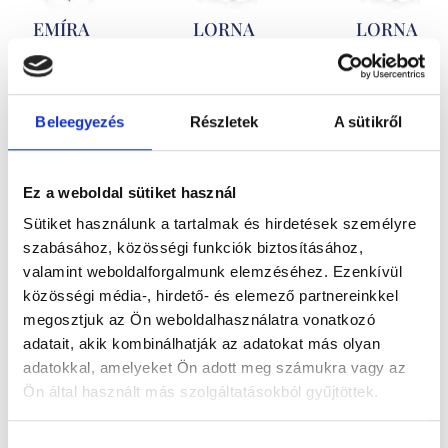
EMÍRA
LORNA
LORNA
891.400
Ft
-
771.400
Ft
-
314.400
Ft
-
tól
tól
tól
Beleegyezés
Részletek
A sütikről
Gyémánt
Gyémánt
Moissanite
eljegyzési
eljegyzésigyűrű
eljegyzésigyűrű
Ez a weboldal sütiket használ
gyűrű 0,46ct
0,36ct kővel
0,33ct kővel
Sütiket használunk a tartalmak és hirdetések személyre
kővel
szabásához, közösségi funkciók biztosításához,
valamint weboldalforgalmunk elemzéséhez. Ezenkívül
közösségi média-, hirdető- és elemező partnereinkkel
megosztjuk az Ön weboldalhasználatra vonatkozó
adatait, akik kombinálhatják az adatokat más olyan
adatokkal, amelyeket Ön adott meg számukra vagy az
Ön által használt más szolgáltatásokból gyűjtöttek.
Hozzájárulás