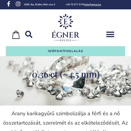
1089. Bp, Bláthy Ottó utca 3
+36 70 577 5730
info@egner.hu
IDŐPONTFOGLALÁS
0,36 ct (~4,5 mm)
Arany karikagyűrű szimbolizálja a férfi és a nő
összetartozását, szerelmét és az elköteleződését. Az