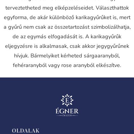
terveztetheted meg elképzeléseidet. Választhattok
egyforma, de akár különböző karikagyűrűket is, mert
a gyűrű nem csak az összetartozást szimbolizálhatja,
de az egymás elfogadását is. A karikagyűrűk
eljegyzésre is alkalmasak, csak akkor jegygyűrűnek
hívjuk. Bármelyiket kérheted sárgaaranyból,
fehéraranyból vagy rose aranyból elkészítve.
OLDALAK