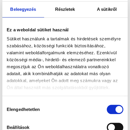
Beleegyezés
Részletek
A sütikről
EMILI
EMILI
FLÓRA
Ez a weboldal sütiket használ
526.300
Ft
-
266.300
Ft
-
379.300
Ft
-
Sütiket használunk a tartalmak és hirdetések személyre
szabásához, közösségi funkciók biztosításához,
tól
tól
tól
valamint weboldalforgalmunk elemzéséhez. Ezenkívül
Gyémánt
Moissanite
Gyémánt
közösségi média-, hirdető- és elemező partnereinkkel
megosztjuk az Ön weboldalhasználatra vonatkozó
eljegyzési
eljegyzési
eljegyzési
adatait, akik kombinálhatják az adatokat más olyan
gyűrű 0,25ct
gyűrű 0,22ct
gyűrű 0,17ct
adatokkal, amelyeket Ön adott meg számukra vagy az
kővel
kővel
kővel
Ön által használt más szolgáltatásokból gyűjtöttek.
Hozzájárulás
Elengedhetetlen
kiválasztása
GIZELLA
GIZELLA
IZABELLA
Beállítások