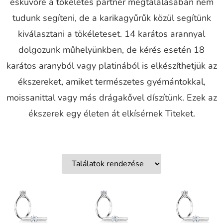
esküvőre a tökéletes partner megtalálásában nem
tudunk segíteni, de a karikagyűrűk közül segítünk
kiválasztani a tökéleteset. 14 karátos arannyal
dolgozunk műhelyünkben, de kérés esetén 18
karátos aranyból vagy platinából is elkészíthetjük az
ékszereket, amiket természetes gyémántokkal,
moissanittal vagy más drágakővel díszítünk. Ezek az
ékszerek egy életen át elkísérnek Titeket.