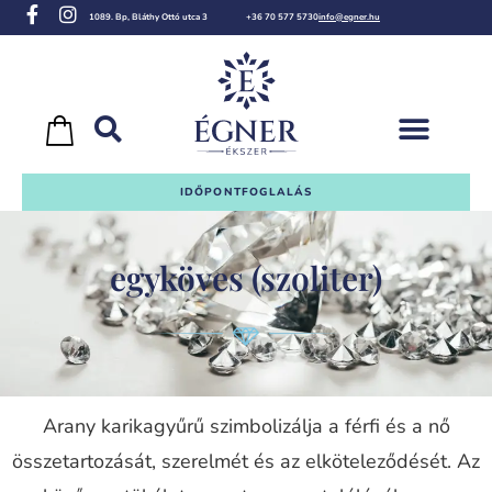
1089. Bp, Bláthy Ottó utca 3
+36 70 577 5730
info@egner.hu
IDŐPONTFOGLALÁS
egyköves (szoliter)
Arany karikagyűrű szimbolizálja a férfi és a nő
összetartozását, szerelmét és az elköteleződését. Az