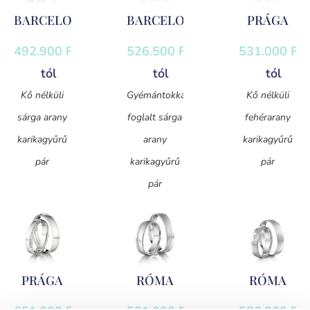
BARCELONA
BARCELONA
PRÁGA
492.900
Ft
-
526.500
Ft
-
531.000
Ft
-
tól
tól
tól
Kő nélküli
Gyémántokkal
Kő nélküli
sárga arany
foglalt sárga
fehérarany
karikagyűrű
arany
karikagyűrű
pár
karikagyűrű
pár
pár
PRÁGA
RÓMA
RÓMA