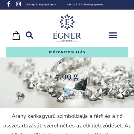
1089. Bp, Bláthy Ottó utca 3
+36 70 577 5730
info@egner.hu
IDŐPONTFOGLALÁS
7,99 g
Arany karikagyűrű szimbolizálja a férfi és a nő
összetartozását, szerelmét és az elköteleződését. Az