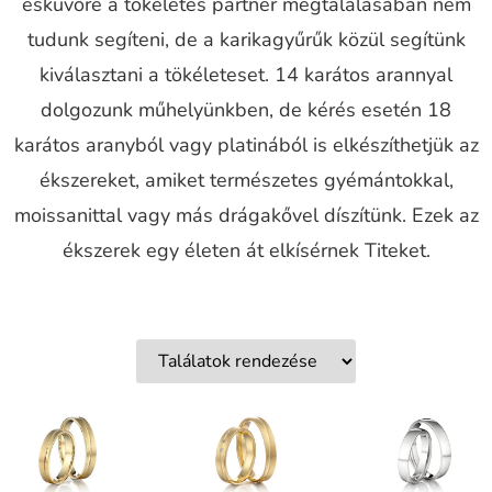
esküvőre a tökéletes partner megtalálásában nem
tudunk segíteni, de a karikagyűrűk közül segítünk
kiválasztani a tökéleteset. 14 karátos arannyal
dolgozunk műhelyünkben, de kérés esetén 18
karátos aranyból vagy platinából is elkészíthetjük az
ékszereket, amiket természetes gyémántokkal,
moissanittal vagy más drágakővel díszítünk. Ezek az
ékszerek egy életen át elkísérnek Titeket.