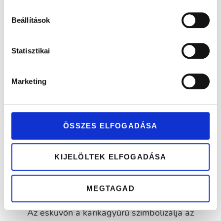
sárga és
foglalt sárga
foglalt rose
Beállítások
fehérarany
és
és
karikagyűrű
fehérarany
fehérarany
Statisztikai
pár
karikagyűrű
karikagyűrű
pár
pár
Marketing
ÖSSZES ELFOGADÁSA
KIJELÖLTEK ELFOGADÁSA
MEGTAGAD
Az esküvőn a karikagyűrű szimbolizálja az