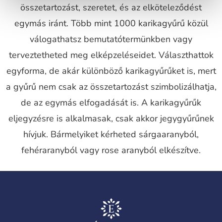
összetartozást, szeretet, és az elköteleződést
egymás iránt. Több mint 1000 karikagyűrű közül
válogathatsz bemutatótermünkben vagy
terveztetheted meg elképzeléseidet. Választhattok
egyforma, de akár különböző karikagyűrűket is, mert
a gyűrű nem csak az összetartozást szimbolizálhatja,
de az egymás elfogadását is. A karikagyűrűk
eljegyzésre is alkalmasak, csak akkor jegygyűrűnek
hívjuk. Bármelyiket kérheted sárgaaranyból,
fehéraranyból vagy rose aranyból elkészítve.