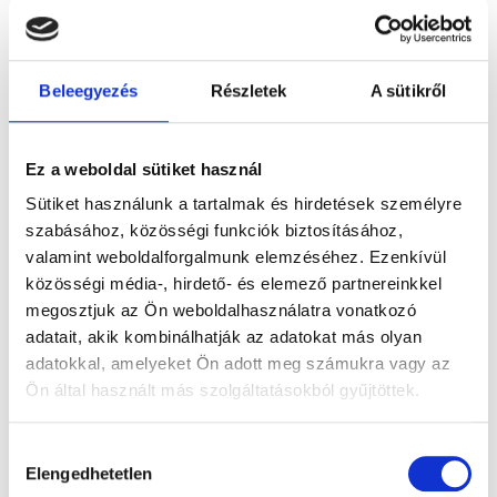
651.000
Ft
-
531.000
Ft
-
586.800
Ft
-
tól
tól
tól
Gyémántokkal
Kő nélküli
Gyémántokkal
Beleegyezés
Részletek
A sütikről
foglalt
fehérarany
foglalt
fehérarany
karikagyűrű
fehérarany
Ez a weboldal sütiket használ
karikagyűrű
pár
karikagyűrű
Sütiket használunk a tartalmak és hirdetések személyre
pár
pár
szabásához, közösségi funkciók biztosításához,
valamint weboldalforgalmunk elemzéséhez. Ezenkívül
közösségi média-, hirdető- és elemező partnereinkkel
megosztjuk az Ön weboldalhasználatra vonatkozó
adatait, akik kombinálhatják az adatokat más olyan
adatokkal, amelyeket Ön adott meg számukra vagy az
TALLIN
TALLIN
VERONA
Ön által használt más szolgáltatásokból gyűjtöttek.
531.000
Ft
-
559.600
Ft
-
644.600
Ft
-
tól
tól
tól
Hozzájárulás
Elengedhetetlen
kiválasztása
Kő nélküli
Gyémánttal
Gyémántokkal