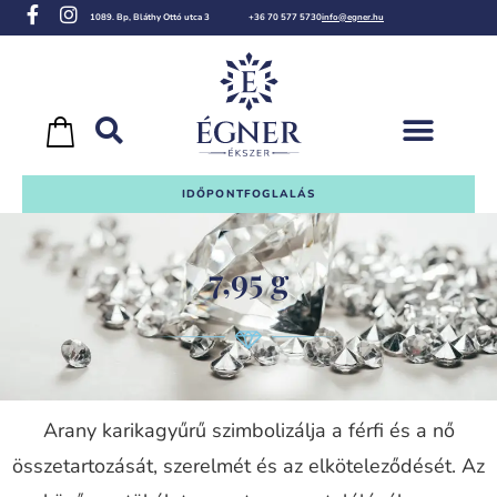
1089. Bp, Bláthy Ottó utca 3
+36 70 577 5730
info@egner.hu
IDŐPONTFOGLALÁS
7,95 g
Arany karikagyűrű szimbolizálja a férfi és a nő
összetartozását, szerelmét és az elköteleződését. Az