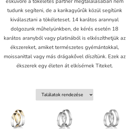
esküvőre a tökéletes partner megtalálásában nem
tudunk segíteni, de a karikagyűrűk közül segítünk
kiválasztani a tökéleteset. 14 karátos arannyal
dolgozunk műhelyünkben, de kérés esetén 18
karátos aranyból vagy platinából is elkészíthetjük az
ékszereket, amiket természetes gyémántokkal,
moissanittal vagy más drágakővel díszítünk. Ezek az
ékszerek egy életen át elkísérnek Titeket.