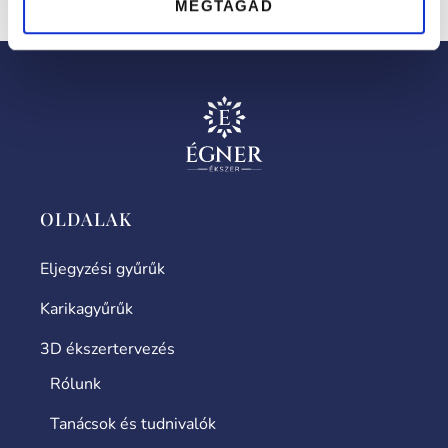
fehéraranyból vagy rose aranyból elkészítve.
MEGTAGAD
OLDALAK
Eljegyzési gyűrűk
Karikagyűrűk
3D ékszertervezés
Rólunk
Tanácsok és tudnivalók