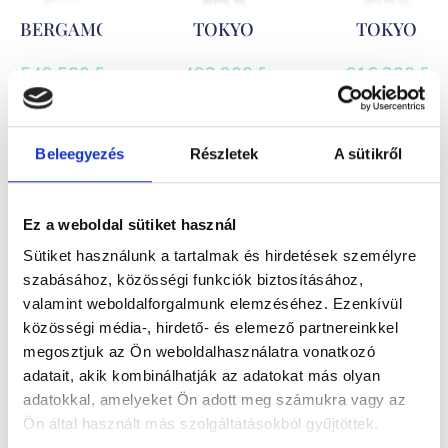
BERGAMO
TOKYO
TOKYO
549.500
Ft
-
492.900
Ft
-
616.200
Ft
-
tól
tól
tól
Gyémánttal
Kő nélküli
Gyémántokkal
Beleegyezés
Részletek
A sütikről
foglalt fehér
fehérarany
foglalt
és sárga
karikagyűrű
fehérarany
Ez a weboldal sütiket használ
arany
pár
karikagyűrű
Sütiket használunk a tartalmak és hirdetések személyre
karikagyűrű
pár
szabásához, közösségi funkciók biztosításához,
pár
valamint weboldalforgalmunk elemzéséhez. Ezenkívül
közösségi média-, hirdető- és elemező partnereinkkel
megosztjuk az Ön weboldalhasználatra vonatkozó
adatait, akik kombinálhatják az adatokat más olyan
adatokkal, amelyeket Ön adott meg számukra vagy az
Ön által használt más szolgáltatásokból gyűjtöttek.