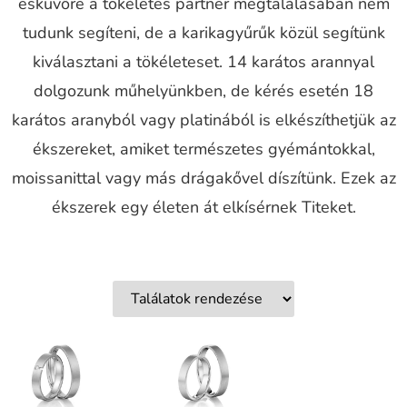
esküvőre a tökéletes partner megtalálásában nem
tudunk segíteni, de a karikagyűrűk közül segítünk
kiválasztani a tökéleteset. 14 karátos arannyal
dolgozunk műhelyünkben, de kérés esetén 18
karátos aranyból vagy platinából is elkészíthetjük az
ékszereket, amiket természetes gyémántokkal,
moissanittal vagy más drágakővel díszítünk. Ezek az
ékszerek egy életen át elkísérnek Titeket.