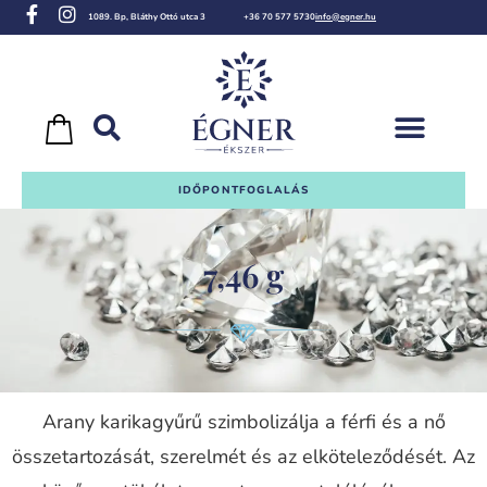
1089. Bp, Bláthy Ottó utca 3
+36 70 577 5730
info@egner.hu
IDŐPONTFOGLALÁS
7,46 g
Arany karikagyűrű szimbolizálja a férfi és a nő
összetartozását, szerelmét és az elköteleződését. Az