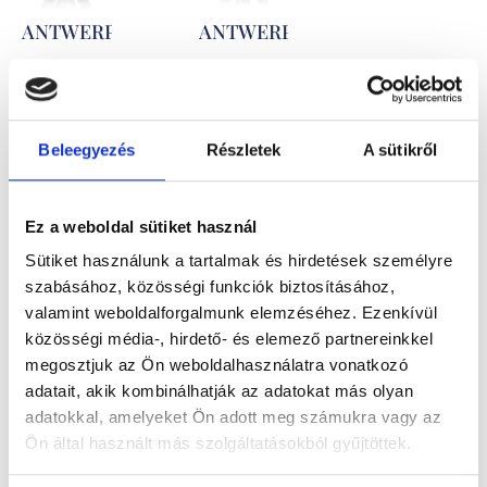
ANTWERPEN
ANTWERPEN
559.600
Ft
-
531.000
Ft
-
tól
tól
Gyémánttal
Kő nélküli
Beleegyezés
Részletek
A sütikről
foglalt
fehérarany
fehérarany
karikagyűrű
Ez a weboldal sütiket használ
karikagyűrű
pár
Sütiket használunk a tartalmak és hirdetések személyre
szabásához, közösségi funkciók biztosításához,
pár
valamint weboldalforgalmunk elemzéséhez. Ezenkívül
közösségi média-, hirdető- és elemező partnereinkkel
megosztjuk az Ön weboldalhasználatra vonatkozó
adatait, akik kombinálhatják az adatokat más olyan
adatokkal, amelyeket Ön adott meg számukra vagy az
Ön által használt más szolgáltatásokból gyűjtöttek.