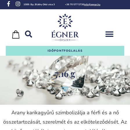
1089. Bp, Bláthy Ottó utca 3
+36 70 577 5730
info@egner.hu
IDŐPONTFOGLALÁS
7,16 g
Arany karikagyűrű szimbolizálja a férfi és a nő
összetartozását, szerelmét és az elköteleződését. Az