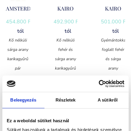
AMSTERDAM
KAIRO
KAIRO
454.800
Ft
-
492.900
Ft
-
501.000
Ft
-
tól
tól
tól
Kő nélküli
Kő nélküli
Gyémántokkal
sárga arany
fehér és
foglalt fehér
karikagyűrű
sárga arany
és sárga
pár
karikagyűrű
arany
pár
karikagyűrű
pár
Beleegyezés
Részletek
A sütikről
Ez a weboldal sütiket használ
SALZBURG
Sütiket használunk a tartalmak és hirdetések személyre