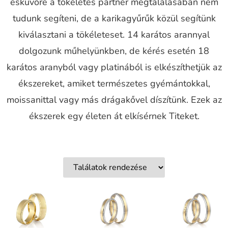
esküvőre a tökéletes partner megtalálásában nem
tudunk segíteni, de a karikagyűrűk közül segítünk
kiválasztani a tökéleteset. 14 karátos arannyal
dolgozunk műhelyünkben, de kérés esetén 18
karátos aranyból vagy platinából is elkészíthetjük az
ékszereket, amiket természetes gyémántokkal,
moissanittal vagy más drágakővel díszítünk. Ezek az
ékszerek egy életen át elkísérnek Titeket.