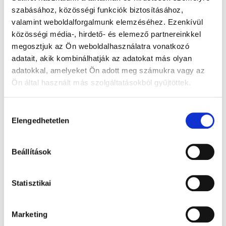
szabásához, közösségi funkciók biztosításához,
492.900
Ft
-
valamint weboldalforgalmunk elemzéséhez. Ezenkívül
tól
közösségi média-, hirdető- és elemező partnereinkkel
megosztjuk az Ön weboldalhasználatra vonatkozó
Kő nélküli
adatait, akik kombinálhatják az adatokat más olyan
sárga és
adatokkal, amelyeket Ön adott meg számukra vagy az
fehérarany
Ön által használt más szolgáltatásokból gyűjtöttek.
karikagyűrű
Hozzájárulás
pár
Elengedhetetlen
kiválasztása
Beállítások
Statisztikai
Marketing