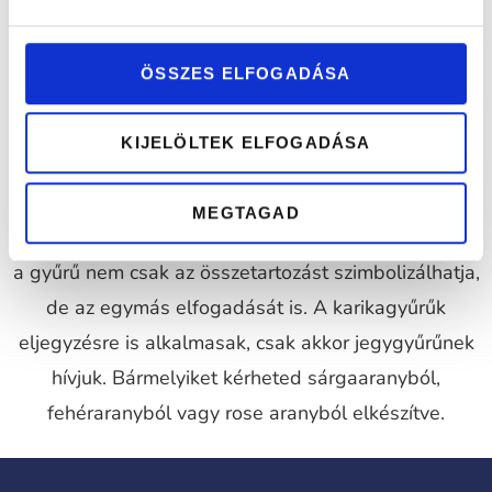
Az esküvőn a karikagyűrű szimbolizálja az
ÖSSZES ELFOGADÁSA
összetartozást, szeretet, és az elköteleződést
egymás iránt. Több mint 1000 karikagyűrű közül
KIJELÖLTEK ELFOGADÁSA
válogathatsz bemutatótermünkben vagy
terveztetheted meg elképzeléseidet. Választhattok
MEGTAGAD
egyforma, de akár különböző karikagyűrűket is, mert
a gyűrű nem csak az összetartozást szimbolizálhatja,
de az egymás elfogadását is. A karikagyűrűk
eljegyzésre is alkalmasak, csak akkor jegygyűrűnek
hívjuk. Bármelyiket kérheted sárgaaranyból,
fehéraranyból vagy rose aranyból elkészítve.