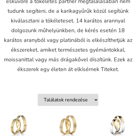
esküvőre a tökéletes partner megtalálásában nem
tudunk segíteni, de a karikagyűrűk közül segítünk
kiválasztani a tökéleteset. 14 karátos arannyal
dolgozunk műhelyünkben, de kérés esetén 18
karátos aranyból vagy platinából is elkészíthetjük az
ékszereket, amiket természetes gyémántokkal,
moissanittal vagy más drágakővel díszítünk. Ezek az
ékszerek egy életen át elkísérnek Titeket.