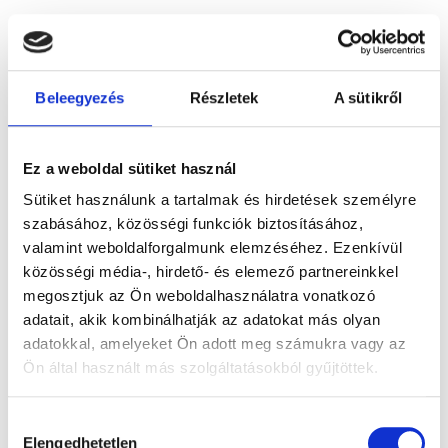
416.700
Ft
-
492.900
Ft
-
531.000
Ft
-
tól
tól
tól
Kő nélküli
Kő nélküli
Kő nélküli
Beleegyezés
Részletek
A sütikről
sárga és
sárga és
sárga és
fehérarany
fehérarany
fehérarany
Ez a weboldal sütiket használ
karikagyűrű
karikagyűrű
karikagyűrű
Sütiket használunk a tartalmak és hirdetések személyre
szabásához, közösségi funkciók biztosításához,
pár
pár
pár
valamint weboldalforgalmunk elemzéséhez. Ezenkívül
közösségi média-, hirdető- és elemező partnereinkkel
megosztjuk az Ön weboldalhasználatra vonatkozó
adatait, akik kombinálhatják az adatokat más olyan
adatokkal, amelyeket Ön adott meg számukra vagy az
TALLIN
TOKYO
TOKYO
Ön által használt más szolgáltatásokból gyűjtöttek.
559.600
Ft
-
492.900
Ft
-
616.200
Ft
-
Hozzájárulás
tól
tól
tól
Elengedhetetlen
kiválasztása