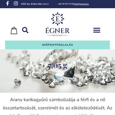
1089. Bp, Bláthy Ottó utca 3
+36 70 577 5730
info@egner.hu
IDŐPONTFOGLALÁS
7,05 g
Arany karikagyűrű szimbolizálja a férfi és a nő
összetartozását, szerelmét és az elköteleződését. Az