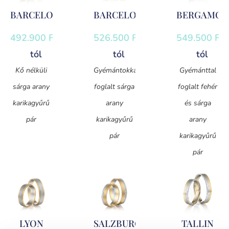
BARCELONA
BARCELONA
BERGAMO
492.900
Ft
-
526.500
Ft
-
549.500
Ft
-
tól
tól
tól
Kő nélküli
Gyémántokkal
Gyémánttal
sárga arany
foglalt sárga
foglalt fehér
karikagyűrű
arany
és sárga
pár
karikagyűrű
arany
pár
karikagyűrű
pár
LYON
SALZBURG
TALLIN