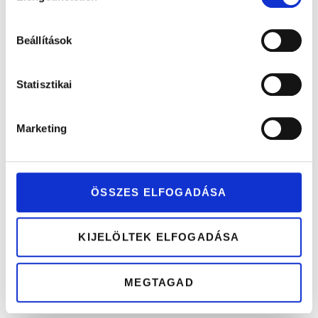
Gyémánttal
Kő nélküli
Gyémántokkal
foglalt sárga
fehérarany
foglalt
Beállítások
és
karikagyűrű
fehérarany
Statisztikai
fehérarany
pár
karikagyűrű
karikagyűrű
pár
Marketing
pár
ÖSSZES ELFOGADÁSA
KIJELÖLTEK ELFOGADÁSA
MEGTAGAD