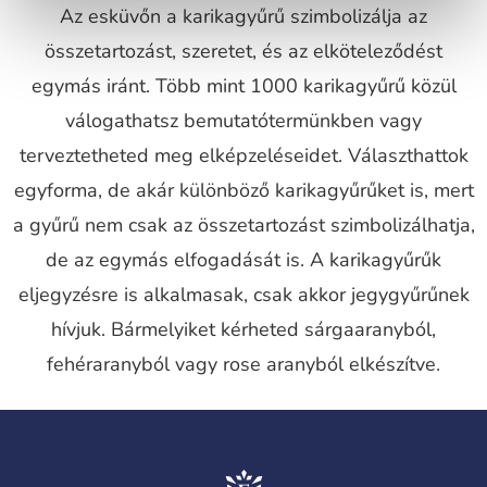
Az esküvőn a karikagyűrű szimbolizálja az
összetartozást, szeretet, és az elköteleződést
egymás iránt. Több mint 1000 karikagyűrű közül
válogathatsz bemutatótermünkben vagy
terveztetheted meg elképzeléseidet. Választhattok
egyforma, de akár különböző karikagyűrűket is, mert
a gyűrű nem csak az összetartozást szimbolizálhatja,
de az egymás elfogadását is. A karikagyűrűk
eljegyzésre is alkalmasak, csak akkor jegygyűrűnek
hívjuk. Bármelyiket kérheted sárgaaranyból,
fehéraranyból vagy rose aranyból elkészítve.