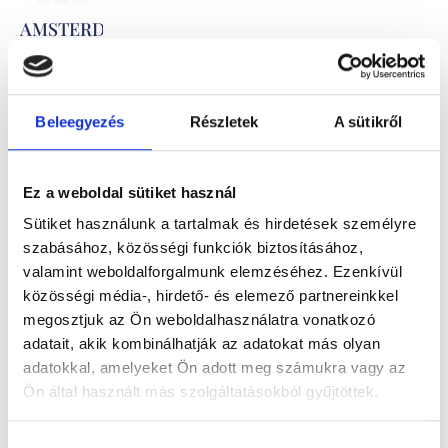
AMSTERDAM
454.800
Ft
-
tól
Beleegyezés
Részletek
A sütikről
Kő nélküli
sárga arany
Ez a weboldal sütiket használ
karikagyűrű
Sütiket használunk a tartalmak és hirdetések személyre
pár
szabásához, közösségi funkciók biztosításához,
valamint weboldalforgalmunk elemzéséhez. Ezenkívül
közösségi média-, hirdető- és elemező partnereinkkel
megosztjuk az Ön weboldalhasználatra vonatkozó
adatait, akik kombinálhatják az adatokat más olyan
adatokkal, amelyeket Ön adott meg számukra vagy az
Ön által használt más szolgáltatásokból gyűjtöttek.
Hozzájárulás