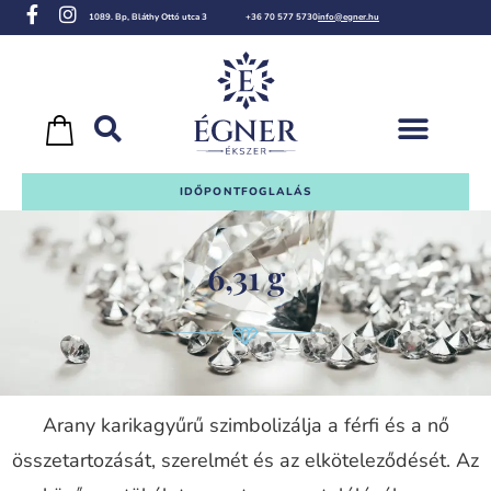
1089. Bp, Bláthy Ottó utca 3
+36 70 577 5730
info@egner.hu
IDŐPONTFOGLALÁS
6,31 g
Arany karikagyűrű szimbolizálja a férfi és a nő
összetartozását, szerelmét és az elköteleződését. Az