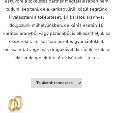
esküvőre a tökéletes partner megtalálásában nem
tudunk segíteni, de a karikagyűrűk közül segítünk
kiválasztani a tökéleteset. 14 karátos arannyal
dolgozunk műhelyünkben, de kérés esetén 18
karátos aranyból vagy platinából is elkészíthetjük az
ékszereket, amiket természetes gyémántokkal,
moissanittal vagy más drágakővel díszítünk. Ezek az
ékszerek egy életen át elkísérnek Titeket.