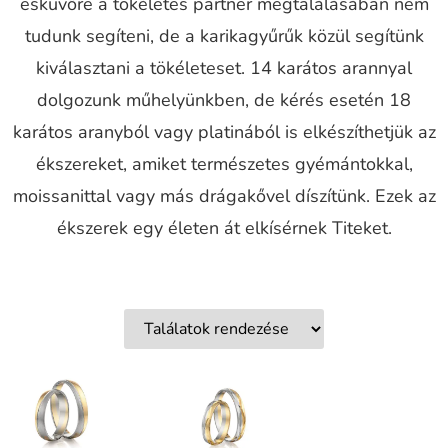
esküvőre a tökéletes partner megtalálásában nem
tudunk segíteni, de a karikagyűrűk közül segítünk
kiválasztani a tökéleteset. 14 karátos arannyal
dolgozunk műhelyünkben, de kérés esetén 18
karátos aranyból vagy platinából is elkészíthetjük az
ékszereket, amiket természetes gyémántokkal,
moissanittal vagy más drágakővel díszítünk. Ezek az
ékszerek egy életen át elkísérnek Titeket.