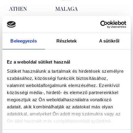
ATHEN
MALAGA
416.700
Ft
-
416.700
Ft
-
tól
tól
Kő nélküli
Kő nélküli
Beleegyezés
Részletek
A sütikről
sárga és
sárga és
fehérarany
fehérarany
Ez a weboldal sütiket használ
karikagyűrű
karikagyűrű
Sütiket használunk a tartalmak és hirdetések személyre
szabásához, közösségi funkciók biztosításához,
pár
pár
valamint weboldalforgalmunk elemzéséhez. Ezenkívül
közösségi média-, hirdető- és elemező partnereinkkel
megosztjuk az Ön weboldalhasználatra vonatkozó
adatait, akik kombinálhatják az adatokat más olyan
adatokkal, amelyeket Ön adott meg számukra vagy az
Ön által használt más szolgáltatásokból gyűjtöttek.