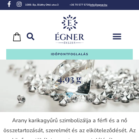
1089. Bp, Bláthy Ottó utca 3
+36 70 577 5730
info@egner.hu
IDŐPONTFOGLALÁS
4,93 g
Arany karikagyűrű szimbolizálja a férfi és a nő
összetartozását, szerelmét és az elköteleződését. Az