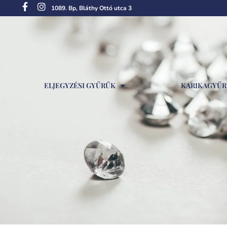
1089. Bp, Bláthy Ottó utca 3
ELJEGYZÉSI GYŰRŰK
KARIKAGYŰ