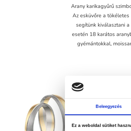
Arany karikagyűrű szimbol
Az esküvőre a tökéletes
segítünk kiválasztani 
esetén 18 karátos aranyb
gyémántokkal, moissani
Beleegyezés
Ez a weboldal sütiket haszn