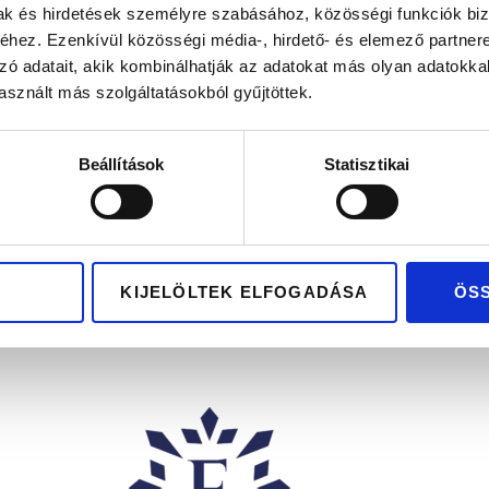
mak és hirdetések személyre szabásához, közösségi funkciók biz
hez. Ezenkívül közösségi média-, hirdető- és elemező partner
zó adatait, akik kombinálhatják az adatokat más olyan adatokka
sznált más szolgáltatásokból gyűjtöttek.
OLOZSVÁR
MALAGA
Beállítások
Statisztikai
16.700
Ft
-tól
416.700
Ft
-tól
lküli sárga arany
Kő nélküli sárga és feh
arikagyűrű pár
karikagyűrű pár
KIJELÖLTEK ELFOGADÁSA
ÖS