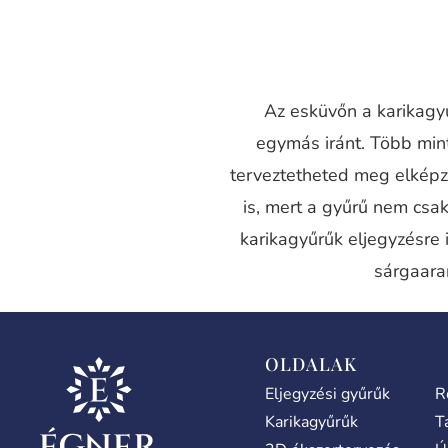
Az esküvőn a karikagyű
egymás iránt. Több mi
terveztetheted meg elképz
is, mert a gyűrű nem csak
karikagyűrűk eljegyzésre 
sárgaara
OLDALAK
Eljegyzési gyűrűk
R
Karikagyűrűk
T