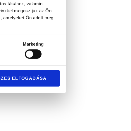
tosításához, valamint
einkkel megosztjuk az Ön
l, amelyeket Ön adott meg
Marketing
érarany
SZES ELFOGADÁSA