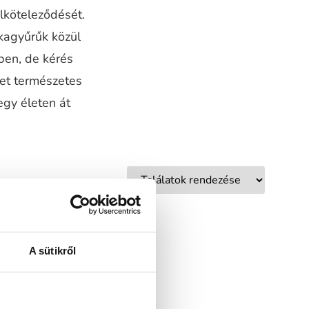
elköteleződését.
kagyűrűk közül
ben, de kérés
ket természetes
egy életen át
A sütikről