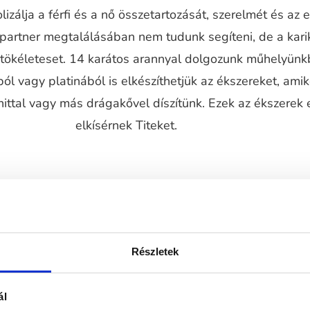
izálja a férfi és a nő összetartozását, szerelmét és az 
 partner megtalálásában nem tudunk segíteni, de a kari
a tökéleteset. 14 karátos arannyal dolgozunk műhelyünk
ól vagy platinából is elkészíthetjük az ékszereket, ami
ttal vagy más drágakővel díszítünk. Ezek az ékszerek 
elkísérnek Titeket.
Részletek
ál