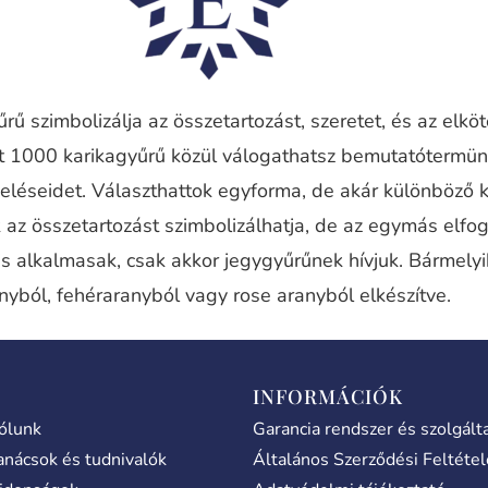
rű szimbolizálja az összetartozást, szeretet, és az elkö
nt 1000 karikagyűrű közül válogathatsz bemutatótermü
eléseidet. Választhattok egyforma, de akár különböző 
 az összetartozást szimbolizálhatja, de az egymás elfog
is alkalmasak, csak akkor jegygyűrűnek hívjuk. Bármely
nyból, fehéraranyból vagy rose aranyból elkészítve.
INFORMÁCIÓK
ólunk
Garancia rendszer és szolgált
anácsok és tudnivalók
Általános Szerződési Feltéte