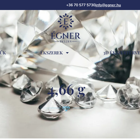
+36 70 577 5730
info@egner.hu
RŰK
ÉKSZEREK
3D ÉKSZERTERV
4,66 g