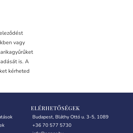
teleződést
nkben vagy
karikagyűrűket
adását is. A
iket kérheted
ELÉRHETŐSÉGEK
atások
Budapest, Bláthy Ottó u. 3-5, 1089
lek
+36 70 577 5730