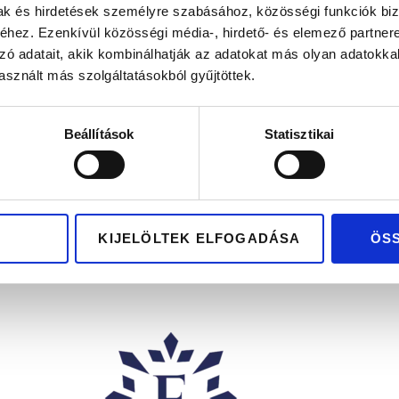
mak és hirdetések személyre szabásához, közösségi funkciók biz
hez. Ezenkívül közösségi média-, hirdető- és elemező partner
zó adatait, akik kombinálhatják az adatokat más olyan adatokka
sznált más szolgáltatásokból gyűjtöttek.
OLOZSVÁR
LINZ
Beállítások
Statisztikai
16.700
Ft
-tól
340.500
Ft
-tól
lküli sárga arany
Kő nélküli fehérara
arikagyűrű pár
karikagyűrű pár
KIJELÖLTEK ELFOGADÁSA
ÖS