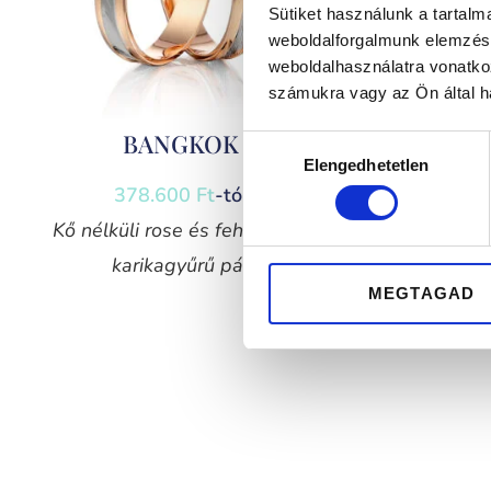
Sütiket használunk a tartal
weboldalforgalmunk elemzésé
weboldalhasználatra vonatko
számukra vagy az Ön által ha
BANGKOK
K
Hozzájárulás
Elengedhetetlen
kiválasztása
378.600
Ft
-tól
4
Kő nélküli rose és fehérarany
Kő né
karikagyűrű pár
k
MEGTAGAD