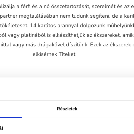
izálja a férfi és a nő összetartozását, szerelmét és az 
 partner megtalálásában nem tudunk segíteni, de a kari
a tökéleteset. 14 karátos arannyal dolgozunk műhelyünk
ól vagy platinából is elkészíthetjük az ékszereket, ami
ttal vagy más drágakővel díszítünk. Ezek az ékszerek 
elkísérnek Titeket.
Részletek
ál