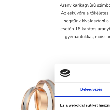
Arany karikagyűrű szimbol
Az esküvőre a tökéletes
segítünk kiválasztani 
esetén 18 karátos aranyb
gyémántokkal, moissani
Beleegyezés
Ez a weboldal sütiket haszn