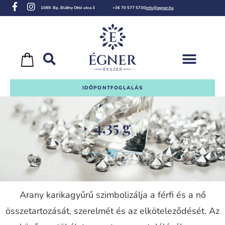
1089. Bp, Bláthy Ottó utca 3
+36 70 577 5730
info@egner.hu
IDŐPONTFOGLALÁS
4,35 g
Arany karikagyűrű szimbolizálja a férfi és a nő
összetartozását, szerelmét és az elköteleződését. Az