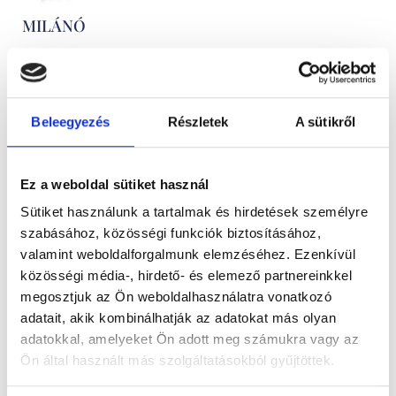
MILÁNÓ
430.500
Ft
-
tól
Gyémántokkal
Beleegyezés
Részletek
A sütikről
foglalt
fehérarany
Ez a weboldal sütiket használ
karikagyűrű
Sütiket használunk a tartalmak és hirdetések személyre
szabásához, közösségi funkciók biztosításához,
pár
valamint weboldalforgalmunk elemzéséhez. Ezenkívül
közösségi média-, hirdető- és elemező partnereinkkel
megosztjuk az Ön weboldalhasználatra vonatkozó
adatait, akik kombinálhatják az adatokat más olyan
adatokkal, amelyeket Ön adott meg számukra vagy az
Ön által használt más szolgáltatásokból gyűjtöttek.