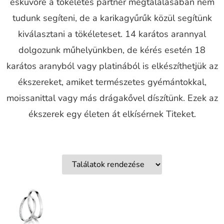
esküvőre a tökéletes partner megtalálásában nem
tudunk segíteni, de a karikagyűrűk közül segítünk
kiválasztani a tökéleteset. 14 karátos arannyal
dolgozunk műhelyünkben, de kérés esetén 18
karátos aranyból vagy platinából is elkészíthetjük az
ékszereket, amiket természetes gyémántokkal,
moissanittal vagy más drágakővel díszítünk. Ezek az
ékszerek egy életen át elkísérnek Titeket.