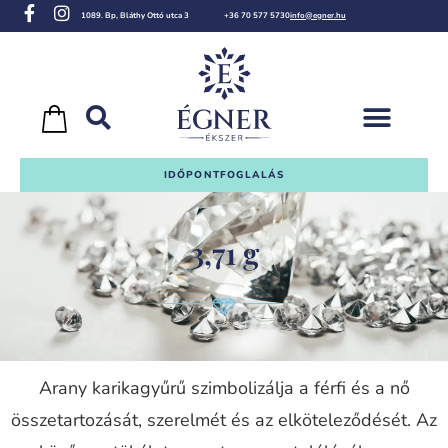
1089. Bp, Bláthy Ottó utca 3
+36 70 577 5730
info@egner.hu
IDŐPONTFOGLALÁS
3,71 g
Arany karikagyűrű szimbolizálja a férfi és a nő
összetartozását, szerelmét és az elköteleződését. Az