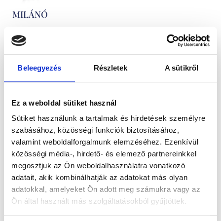
MILÁNÓ
430.500
Ft
-
tól
Gyémántokkal
Beleegyezés
Részletek
A sütikről
foglalt
fehérarany
Ez a weboldal sütiket használ
karikagyűrű
Sütiket használunk a tartalmak és hirdetések személyre
szabásához, közösségi funkciók biztosításához,
pár
valamint weboldalforgalmunk elemzéséhez. Ezenkívül
közösségi média-, hirdető- és elemező partnereinkkel
megosztjuk az Ön weboldalhasználatra vonatkozó
adatait, akik kombinálhatják az adatokat más olyan
adatokkal, amelyeket Ön adott meg számukra vagy az
Ön által használt más szolgáltatásokból gyűjtöttek.