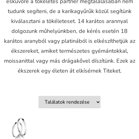
esküvőre a tökéletes partner megtalálásában nem
tudunk segíteni, de a karikagyűrűk közül segítünk
kiválasztani a tökéleteset. 14 karátos arannyal
dolgozunk műhelyünkben, de kérés esetén 18
karátos aranyból vagy platinából is elkészíthetjük az
ékszereket, amiket természetes gyémántokkal,
moissanittal vagy más drágakővel díszítünk. Ezek az
ékszerek egy életen át elkísérnek Titeket.