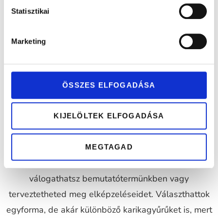
Statisztikai
Marketing
ÖSSZES ELFOGADÁSA
KIJELÖLTEK ELFOGADÁSA
Az esküvőn a karikagyűrű szimbolizálja az
összetartozást, szeretet, és az elköteleződést
MEGTAGAD
egymás iránt. Több mint 1000 karikagyűrű közül
válogathatsz bemutatótermünkben vagy
terveztetheted meg elképzeléseidet. Választhattok
egyforma, de akár különböző karikagyűrűket is, mert