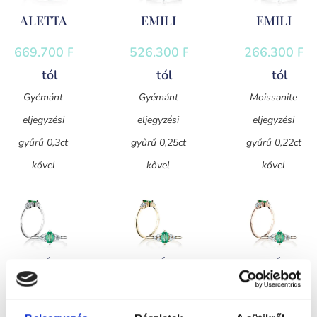
ALETTA
EMILI
EMILI
669.700
Ft
-
526.300
Ft
-
266.300
Ft
-
tól
tól
tól
Gyémánt
Gyémánt
Moissanite
eljegyzési
eljegyzési
eljegyzési
gyűrű 0,3ct
gyűrű 0,25ct
gyűrű 0,22ct
kővel
kővel
kővel
ROXÁNA
ROXÁNA
ROXÁNA
508.300
Ft
508.300
Ft
508.300
Ft