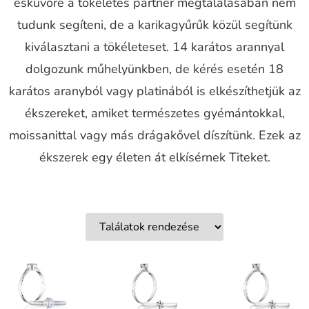
esküvőre a tökéletes partner megtalálásában nem
tudunk segíteni, de a karikagyűrűk közül segítünk
kiválasztani a tökéleteset. 14 karátos arannyal
dolgozunk műhelyünkben, de kérés esetén 18
karátos aranyból vagy platinából is elkészíthetjük az
ékszereket, amiket természetes gyémántokkal,
moissanittal vagy más drágakővel díszítünk. Ezek az
ékszerek egy életen át elkísérnek Titeket.