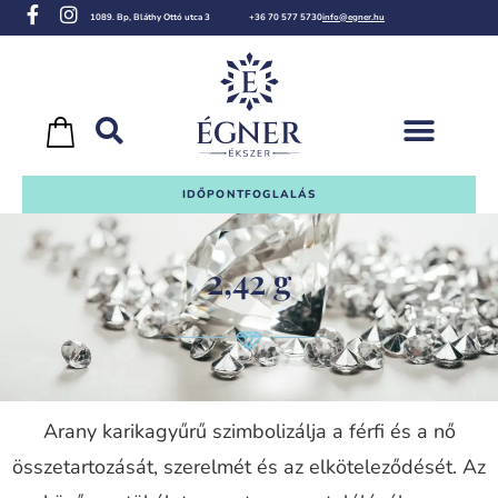
1089. Bp, Bláthy Ottó utca 3
+36 70 577 5730
info@egner.hu
IDŐPONTFOGLALÁS
2,42 g
Arany karikagyűrű szimbolizálja a férfi és a nő
összetartozását, szerelmét és az elköteleződését. Az