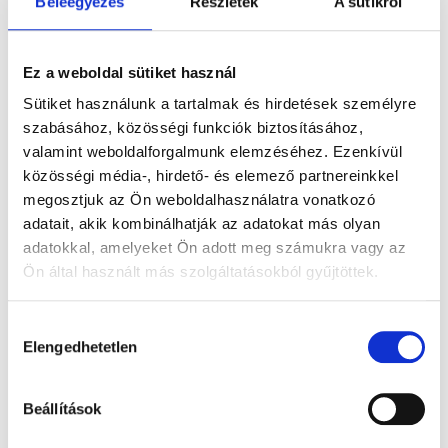
Fehérarany
Sárga arany
Rose gold
Beleegyezés
Részletek
A sütikről
gyűrű
gyűrű
gyűrű
smaragddal
smaragddal
smaragddal
Ez a weboldal sütiket használ
és
és
és
Sütiket használunk a tartalmak és hirdetések személyre
szabásához, közösségi funkciók biztosításához,
gyémántokkal
gyémántokkal
gyémántokkal
valamint weboldalforgalmunk elemzéséhez. Ezenkívül
közösségi média-, hirdető- és elemező partnereinkkel
megosztjuk az Ön weboldalhasználatra vonatkozó
adatait, akik kombinálhatják az adatokat más olyan
adatokkal, amelyeket Ön adott meg számukra vagy az
ROXÁNA
ROXÁNA
ROXÁNA
Ön által használt más szolgáltatásokból gyűjtöttek.
508.300
Ft
508.300
Ft
508.300
Ft
Hozzájárulás
Fehérarany
Sárga arany
Rose gold
Elengedhetetlen
kiválasztása
gyűrű
gyűrű
gyűrű
rubinnal és
rubinnal és
rubinnal és
Beállítások
gyémántokkal
gyémántokkal
gyémántokkal