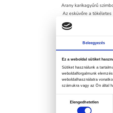
Arany karikagyűrű szimbol
Az esküvőre a tökéletes
segítünk kiválasztani 
esetén 18 karátos aranyb
gyémántokkal, moissani
Beleegyezés
Ez a weboldal sütiket haszn
Sütiket használunk a tartal
weboldalforgalmunk elemzésé
weboldalhasználatra vonatko
számukra vagy az Ön által ha
Hozzájárulás
Elengedhetetlen
kiválasztása