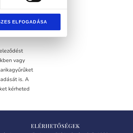
SZES ELFOGADÁSA
teleződést
nkben vagy
karikagyűrűket
adását is. A
iket kérheted
ELÉRHETŐSÉGEK