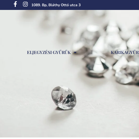
1089. Bp, Bláthy Ottó utca 3
ELJEGYZÉSI GYŰRŰK
KARIKAGYŰ