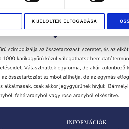
KIJELÖLTEK ELFOGADÁSA
ÖS
rű szimbolizálja az összetartozást, szeretet, és az elkö
nt 1000 karikagyűrű közül válogathatsz bemutatótermü
eléseidet. Választhattok egyforma, de akár különböző 
 az összetartozást szimbolizálhatja, de az egymás elfog
is alkalmasak, csak akkor jegygyűrűnek hívjuk. Bármely
nyból, fehéraranyból vagy rose aranyból elkészítve.
INFORMÁCIÓK