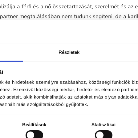
izálja a férfi és a nő összetartozását, szerelmét és az 
 partner megtalálásában nem tudunk segíteni, de a kari
a tökéleteset. 14 karátos arannyal dolgozunk műhelyünk
ól vagy platinából is elkészíthetjük az ékszereket, ami
ttal vagy más drágakővel díszítünk. Ezek az ékszerek 
Részletek
elkísérnek Titeket.
ál
mak és hirdetések személyre szabásához, közösségi funkciók biz
hez. Ezenkívül közösségi média-, hirdető- és elemező partner
Nem található termék
zó adatait, akik kombinálhatják az adatokat más olyan adatokka
sznált más szolgáltatásokból gyűjtöttek.
Beállítások
Statisztikai