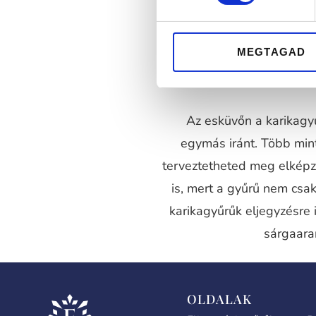
MEGTAGAD
Az esküvőn a karikagyű
egymás iránt. Több mi
terveztetheted meg elképz
is, mert a gyűrű nem csak
karikagyűrűk eljegyzésre 
sárgaara
OLDALAK