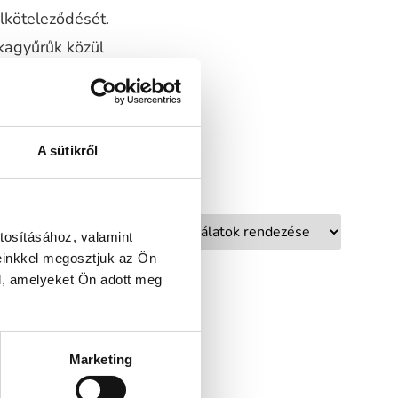
elköteleződését.
kagyűrűk közül
ben, de kérés
ket természetes
egy életen át
A sütikről
tosításához, valamint
einkkel megosztjuk az Ön
l, amelyeket Ön adott meg
Marketing