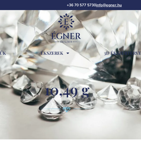
+36 70 577 5730
info@egner.hu
RŰK
ÉKSZEREK
3D ÉKSZERTERV
10,49 g