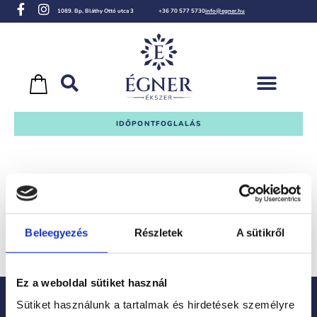
1089. Bp, Bláthy Ottó utca 3
+36 70 577 5730
info@egner.hu
IDŐPONTFOGLALÁS
Sikeres kitöltés!
VISSZA A FŐOLDALRA!
Beleegyezés
Részletek
A sütikről
Ez a weboldal sütiket használ
Sütiket használunk a tartalmak és hirdetések személyre