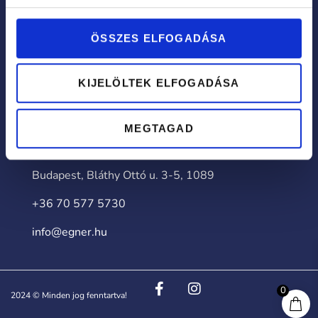
Garancia rendszer és szolgáltatások
ÖSSZES ELFOGADÁSA
Általános Szerződési Feltételek
Adatvédelmi tájékoztató
KIJELÖLTEK ELFOGADÁSA
Kapcsolat
MEGTAGAD
ELÉRHETŐSÉGEK
Budapest, Bláthy Ottó u. 3-5, 1089
+36 70 577 5730
info@egner.hu
0
2024 © Minden jog fenntartva!