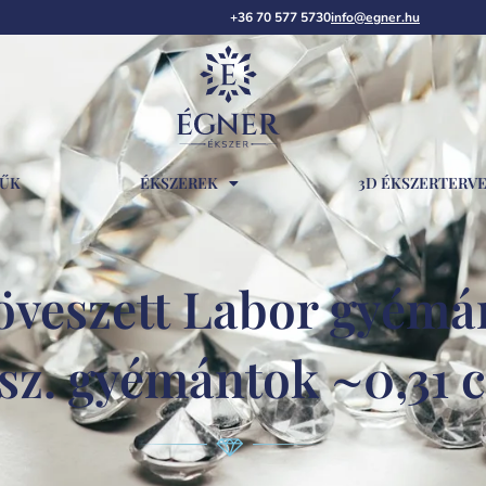
+36 70 577 5730
info@egner.hu
RŰK
ÉKSZEREK
3D ÉKSZERTERV
veszett Labor gyémánt
ssz. gyémántok ~0,31 