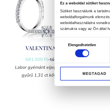
Ez a weboldal sütiket haszn
Sütiket használunk a tartal
weboldalforgalmunk elemzésé
weboldalhasználatra vonatko
számukra vagy az Ön által ha
Hozzájárulás
Elengedhetetlen
kiválasztása
VALENTINA
681.300
Ft
-tól
Labor gyémánt eljegyzési
MEGTAGAD
gyűrű 1,31 ct kővel