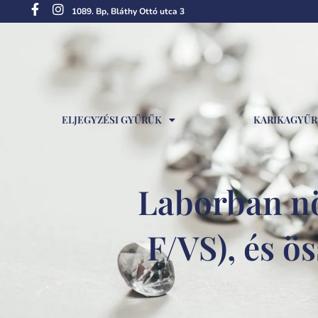
1089. Bp, Bláthy Ottó utca 3
ELJEGYZÉSI GYŰRŰK
KARIKAGYŰ
Laborban nö
F/VS), és ö