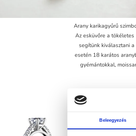
Arany karikagyűrű szimbol
Az esküvőre a tökéletes
segítünk kiválasztani 
esetén 18 karátos aranyb
gyémántokkal, moissani
Beleegyezés