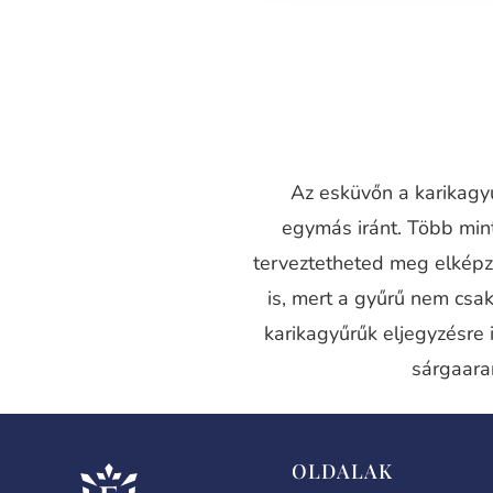
Az esküvőn a karikagyű
egymás iránt. Több mi
terveztetheted meg elképz
is, mert a gyűrű nem csak
karikagyűrűk eljegyzésre 
sárgaara
OLDALAK