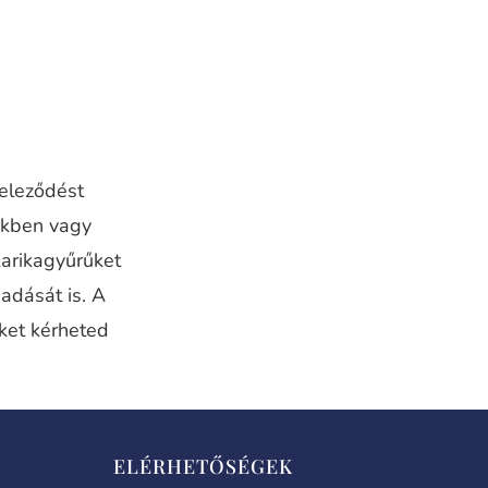
teleződést
nkben vagy
karikagyűrűket
adását is. A
iket kérheted
ELÉRHETŐSÉGEK