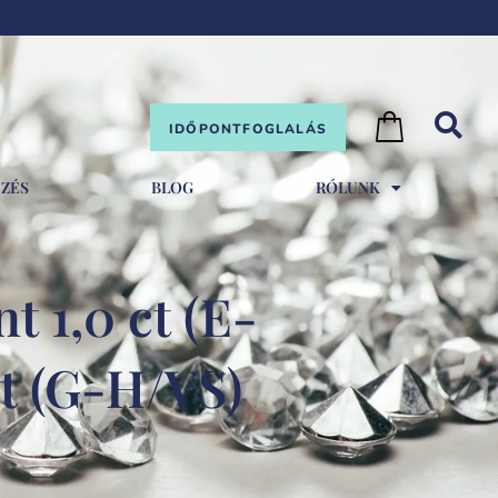
IDŐPONTFOGLALÁS
EZÉS
BLOG
RÓLUNK
 1,0 ct (E-
ct (G-H/VS)