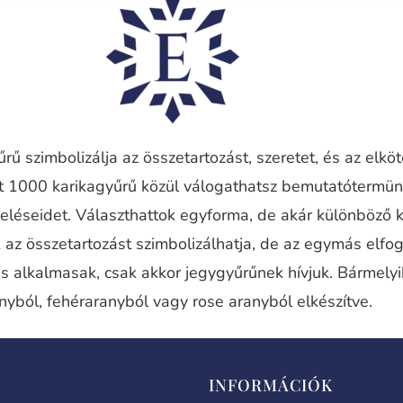
rű szimbolizálja az összetartozást, szeretet, és az elkö
nt 1000 karikagyűrű közül válogathatsz bemutatótermü
eléseidet. Választhattok egyforma, de akár különböző 
 az összetartozást szimbolizálhatja, de az egymás elfog
is alkalmasak, csak akkor jegygyűrűnek hívjuk. Bármely
nyból, fehéraranyból vagy rose aranyból elkészítve.
INFORMÁCIÓK