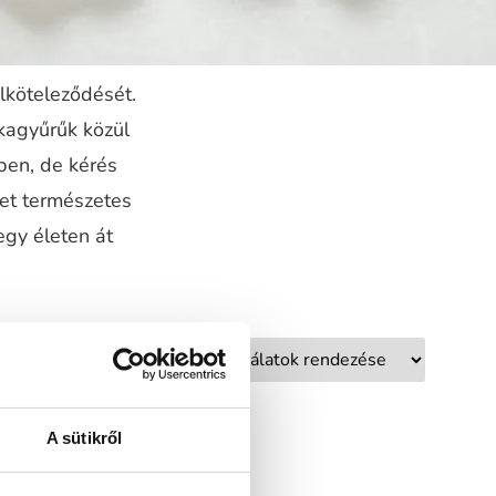
elköteleződését.
kagyűrűk közül
ben, de kérés
ket természetes
egy életen át
A sütikről