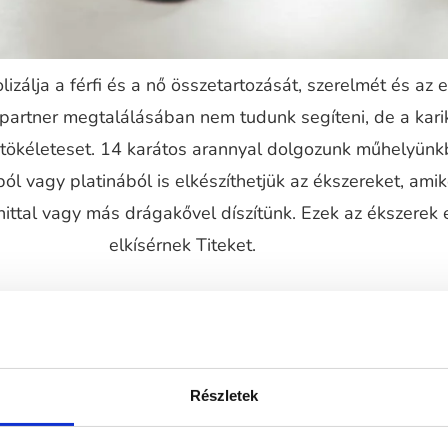
izálja a férfi és a nő összetartozását, szerelmét és az 
 partner megtalálásában nem tudunk segíteni, de a kari
a tökéleteset. 14 karátos arannyal dolgozunk műhelyünk
ól vagy platinából is elkészíthetjük az ékszereket, ami
ttal vagy más drágakővel díszítünk. Ezek az ékszerek 
elkísérnek Titeket.
Részletek