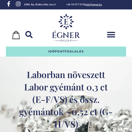
1089. Bp, Bláthy Ottó utca 3
+36 70 577 5730
info@egner.hu
IDŐPONTFOGLALÁS
Laborban növeszett
Labor gyémánt 0,3 ct
(E-F/VS) és össz.
gyémántok ~0,52 ct (G-
H/VS)