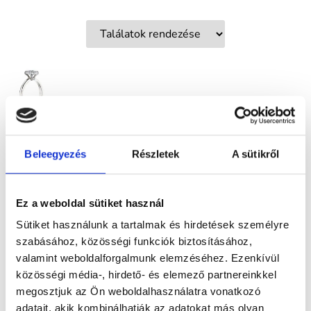
MIRA
Beleegyezés
Részletek
A sütikről
805.900
Ft
-
tól
Ez a weboldal sütiket használ
Labor
Sütiket használunk a tartalmak és hirdetések személyre
gyémánt
szabásához, közösségi funkciók biztosításához,
eljegyzési
valamint weboldalforgalmunk elemzéséhez. Ezenkívül
közösségi média-, hirdető- és elemező partnereinkkel
gyűrű össz.
megosztjuk az Ön weboldalhasználatra vonatkozó
0,82 ct kővel
adatait, akik kombinálhatják az adatokat más olyan