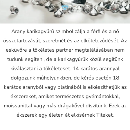
Arany karikagyűrű szimbolizálja a férfi és a nő
összetartozását, szerelmét és az elköteleződését. Az
esküvőre a tökéletes partner megtalálásában nem
tudunk segíteni, de a karikagyűrűk közül segítünk
kiválasztani a tökéleteset. 14 karátos arannyal
dolgozunk műhelyünkben, de kérés esetén 18
karátos aranyból vagy platinából is elkészíthetjük az
ékszereket, amiket természetes gyémántokkal,
moissanittal vagy más drágakővel díszítünk. Ezek az
ékszerek egy életen át elkísérnek Titeket.