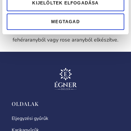
a gyűrű nem csak az összetartozást szimbolizálhatja,
KIJELÖLTEK ELFOGADÁSA
de az egymás elfogadását is. A karikagyűrűk
eljegyzésre is alkalmasak, csak akkor jegygyűrűnek
MEGTAGAD
hívjuk. Bármelyiket kérheted sárgaaranyból,
fehéraranyból vagy rose aranyból elkészítve.
OLDALAK
Eljegyzési gyűrűk
Karikagyűrűk