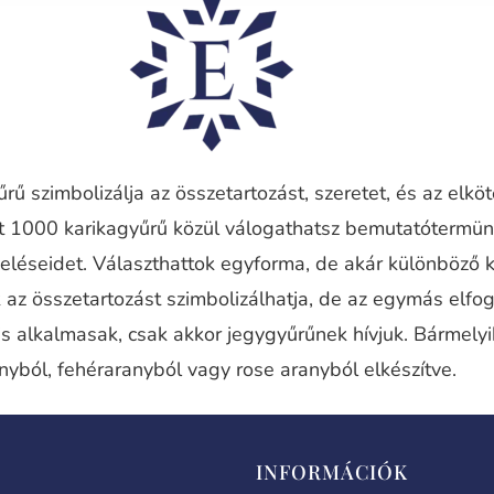
rű szimbolizálja az összetartozást, szeretet, és az elkö
nt 1000 karikagyűrű közül válogathatsz bemutatótermü
eléseidet. Választhattok egyforma, de akár különböző 
 az összetartozást szimbolizálhatja, de az egymás elfog
is alkalmasak, csak akkor jegygyűrűnek hívjuk. Bármely
nyból, fehéraranyból vagy rose aranyból elkészítve.
INFORMÁCIÓK