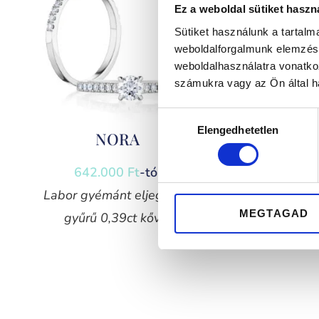
Ez a weboldal sütiket haszn
Sütiket használunk a tartal
weboldalforgalmunk elemzésé
weboldalhasználatra vonatko
számukra vagy az Ön által ha
Hozzájárulás
Elengedhetetlen
kiválasztása
NORA
642.000
Ft
-tól
Labor gyémánt eljegyzési
MEGTAGAD
gyűrű 0,39ct kővel