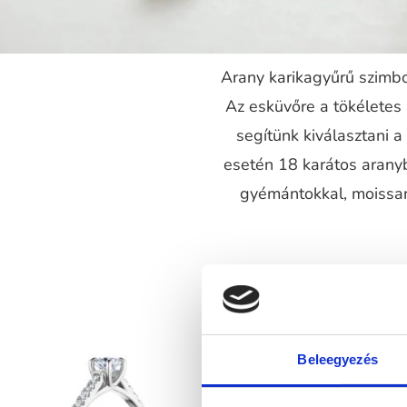
Arany karikagyűrű szimbol
Az esküvőre a tökéletes
segítünk kiválasztani 
esetén 18 karátos aranyb
gyémántokkal, moissani
Beleegyezés