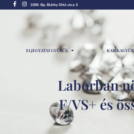
1089. Bp, Bláthy Ottó utca 3
ELJEGYZÉSI GYŰRŰK
KARIKAGYŰ
Laborban nö
F/VS+ és ös