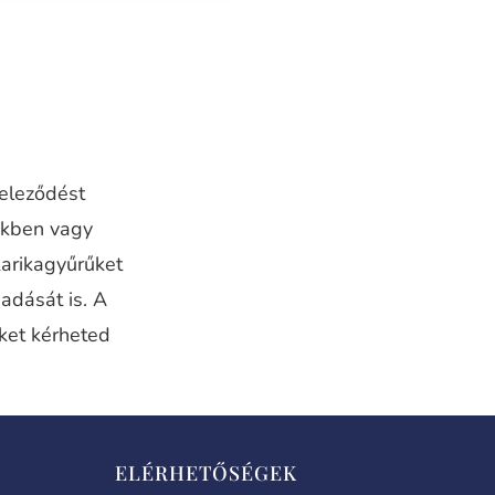
teleződést
nkben vagy
karikagyűrűket
adását is. A
iket kérheted
ELÉRHETŐSÉGEK