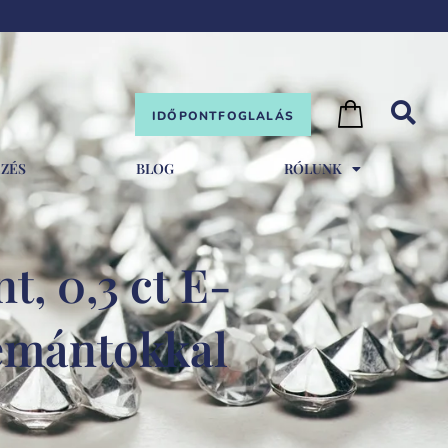
IDŐPONTFOGLALÁS
EZÉS
BLOG
RÓLUNK
, 0,3 ct E-
yémántokkal