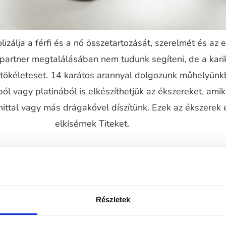
izálja a férfi és a nő összetartozását, szerelmét és az 
 partner megtalálásában nem tudunk segíteni, de a kari
a tökéleteset. 14 karátos arannyal dolgozunk műhelyünk
ól vagy platinából is elkészíthetjük az ékszereket, ami
ttal vagy más drágakővel díszítünk. Ezek az ékszerek 
elkísérnek Titeket.
Részletek