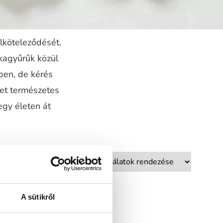
elköteleződését.
kagyűrűk közül
ben, de kérés
ket természetes
egy életen át
A sütikről