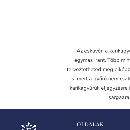
Az esküvőn a karikagyű
egymás iránt. Több mi
terveztetheted meg elképz
is, mert a gyűrű nem csak
karikagyűrűk eljegyzésre 
sárgaara
OLDALAK