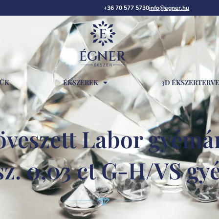
+36 70 577 5730
info@egner.hu
RŰK
ÉKSZEREK
3D ÉKSZERTERV
veszett Labor gyémánt
sz. 0,03 ct G-H/VS g