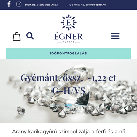
1089. Bp, Bláthy Ottó utca 3
+36 70 577 5730
info@egner.hu
IDŐPONTFOGLALÁS
Gyémánt, össz. ~1,22 ct
G-H/VS
Arany karikagyűrű szimbolizálja a férfi és a nő