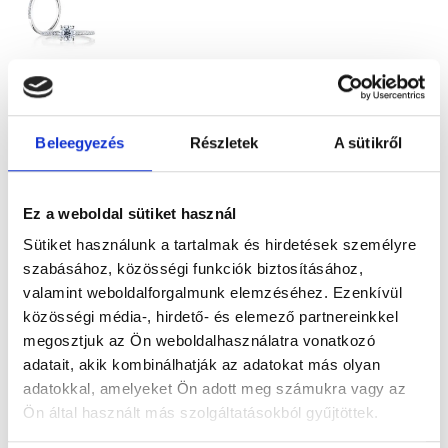
ZORA
3.381.100
Ft
-
Beleegyezés
Részletek
A sütikről
tól
Gyémánt
eljegyzési
Ez a weboldal sütiket használ
gyűrű 1,22ct
Sütiket használunk a tartalmak és hirdetések személyre
szabásához, közösségi funkciók biztosításához,
kővel
valamint weboldalforgalmunk elemzéséhez. Ezenkívül
közösségi média-, hirdető- és elemező partnereinkkel
megosztjuk az Ön weboldalhasználatra vonatkozó
adatait, akik kombinálhatják az adatokat más olyan
adatokkal, amelyeket Ön adott meg számukra vagy az
Ön által használt más szolgáltatásokból gyűjtöttek.