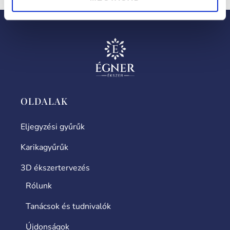
OLDALAK
Eljegyzési gyűrűk
Karikagyűrűk
3D ékszertervezés
Rólunk
Tanácsok és tudnivalók
Újdonságok