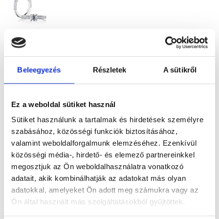
LUCA
1.599.400
Ft
-
Beleegyezés
Részletek
A sütikről
tól
Gyémánt
eljegyzési
Ez a weboldal sütiket használ
gyűrű 0,70ct
Sütiket használunk a tartalmak és hirdetések személyre
szabásához, közösségi funkciók biztosításához,
kővel
valamint weboldalforgalmunk elemzéséhez. Ezenkívül
közösségi média-, hirdető- és elemező partnereinkkel
megosztjuk az Ön weboldalhasználatra vonatkozó
adatait, akik kombinálhatják az adatokat más olyan
adatokkal, amelyeket Ön adott meg számukra vagy az
Ön által használt más szolgáltatásokból gyűjtöttek.