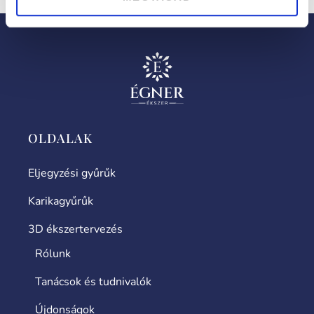
OLDALAK
Eljegyzési gyűrűk
Karikagyűrűk
3D ékszertervezés
Rólunk
Tanácsok és tudnivalók
Újdonságok