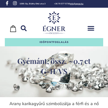
1089. Bp, Bláthy Ottó utca 3
+36 70 577 5730
info@egner.hu
IDŐPONTFOGLALÁS
Gyémánt, össz. ~0,7 ct
G-H/VS
Arany karikagyűrű szimbolizálja a férfi és a nő