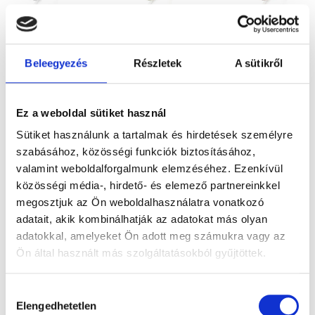
LORA
LORA
LORA
233.200
Ft
233.200
Ft
233.200
Ft
Beleegyezés
Részletek
A sütikről
Fehérarany
Sárga arany
Rose gold
tiara gyűrű
tiara gyűrű
tiara gyűrű
Ez a weboldal sütiket használ
gyémántokkal
gyémántokkal
gyémántokkal
Sütiket használunk a tartalmak és hirdetések személyre
szabásához, közösségi funkciók biztosításához,
valamint weboldalforgalmunk elemzéséhez. Ezenkívül
közösségi média-, hirdető- és elemező partnereinkkel
megosztjuk az Ön weboldalhasználatra vonatkozó
adatait, akik kombinálhatják az adatokat más olyan
adatokkal, amelyeket Ön adott meg számukra vagy az
Ön által használt más szolgáltatásokból gyűjtöttek.
Hozzájárulás
Elengedhetetlen
kiválasztása