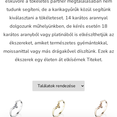
esküvőre a tökéletes partner megtalálásában nem
tudunk segíteni, de a karikagyűrűk közül segítünk
kiválasztani a tökéleteset. 14 karátos arannyal
dolgozunk műhelyünkben, de kérés esetén 18
karátos aranyból vagy platinából is elkészíthetjük az
ékszereket, amiket természetes gyémántokkal,
moissanittal vagy más drágakővel díszítünk. Ezek az
ékszerek egy életen át elkísérnek Titeket.