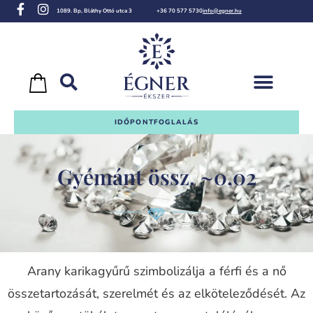
1089. Bp, Bláthy Ottó utca 3
+36 70 577 5730
info@egner.hu
IDŐPONTFOGLALÁS
Gyémánt össz. ~0,02
Arany karikagyűrű szimbolizálja a férfi és a nő
összetartozását, szerelmét és az elköteleződését. Az